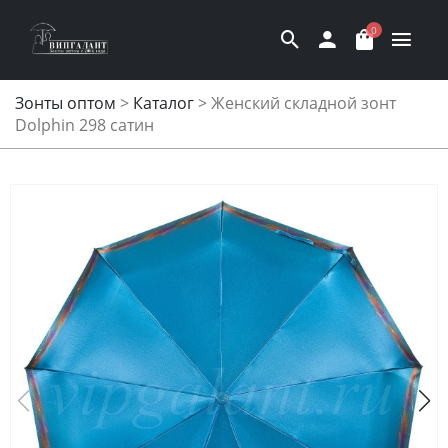
0
Зонты оптом
>
Каталог
>
Женский складной зонт
Dolphin 298 сатин