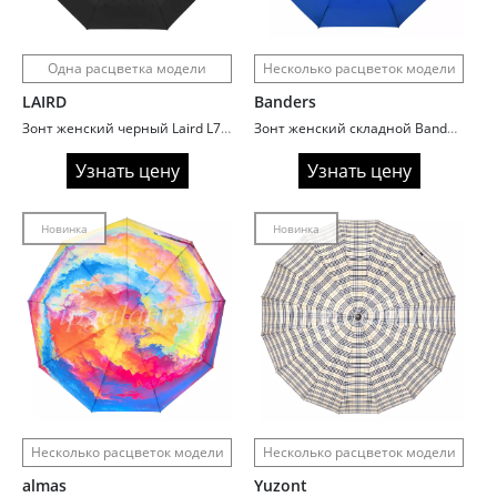
Одна расцветка модели
Несколько расцветок модели
LAIRD
Banders
Зонт женский черный Laird L7703 Dpors
Зонт женский складной Banders 2114 Неоновые расцветки
Узнать цену
Узнать цену
Новинка
Новинка
Несколько расцветок модели
Несколько расцветок модели
almas
Yuzont