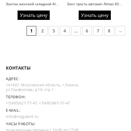
Зонтик женский складной Almas 2042 Облака
Зонт трость автомат Almas 437 светлая клетка
Узнать цену
Узнать цену
1
2
3
4
…
6
7
8
→
КОНТАКТЫ
АДРЕС:
141407, Московская область, г.Химки,
ул.Панфилова, д.19, стр.1
ТЕЛЕФОН:
+7(495)627-77-47
,
+7(495)967-57-47
E-MAIL:
info@vipgalant.ru
ЧАСЫ РАБОТЫ:
понедельник-пятница с 10:00 до 17:00