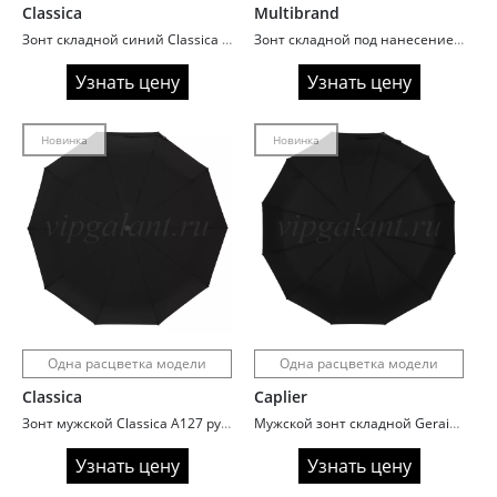
Classica
Multibrand
Зонт складной синий Classica 959D
Зонт складной под нанесение кобальт
Узнать цену
Узнать цену
Новинка
Новинка
Одна расцветка модели
Одна расцветка модели
Classica
Caplier
Зонт мужской Classica A127 ручка крюк
Мужской зонт складной Gerain 13099 с прямой ручкой
Узнать цену
Узнать цену