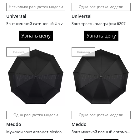
Несколько расцветок модели
Одна расцветка модели
Universal
Universal
Зонт женский сатиновый Universal B3852
Зонт трость голография 6207
Узнать цену
Узнать цену
Новинка
Новинка
Одна расцветка модели
Одна расцветка модели
Meddo
Meddo
Мужской зонт автомат Meddo 937
Зонт мужской полный автомат Meddo 932