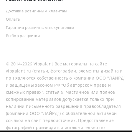
Доставка розничным клиентам
Оплата
Гарантия розничным покупателям
Выбор расцветки
© 2014-2026 Vipgalant Все материалы на сайте
vipgalant.ru (статьи, фотографии, элементы дизайна и
пр.) являются собственностью компании ООО "ЛАЙРД"
и защищены законом РФ "Об авторском праве и
смежных правах", статья 9. Частичное или полное
копирование материалов допускается только при
наличии письменного разрешения правообладателя
(компании ООО "ЛАЙРД") с обязательной активной
ссылкой на сайт-первоисточник. Предоставление
фотографий производится исключительно по