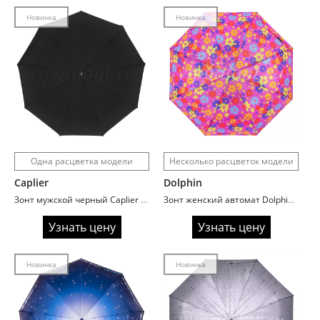
Новинка
Новинка
Одна расцветка модели
Несколько расцветок модели
Caplier
Dolphin
Зонт мужской черный Caplier 6509 облегченный обратного сложения
Зонт женский автомат Dolphin 706 Neon flowers
Узнать цену
Узнать цену
Новинка
Новинка