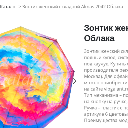
Каталог
>
Зонтик женский складной Almas 2042 Облака
Зонтик же
Облака
Зонтик женский скл
полный купол, сис
под каучук. Купить
производителя реко
Москва). Для офлай
можно приобрести 
на сайте vipgalant.r
Тип механизма – п
на кнопку на ручке
Ручка – пластик с п
артикуле 6 цветовы
Преимущества мод