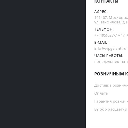
КОНТАКТЫ
АДРЕС:
141407, Московска
ул.Панфилова, д.19
ТЕЛЕФОН:
+7(495)627-77-47
,
E-MAIL:
info@vipgalant.ru
ЧАСЫ РАБОТЫ:
понедельник-пятни
РОЗНИЧНЫМ К
Доставка рознич
Оплата
Гарантия рознич
Выбор расцветки