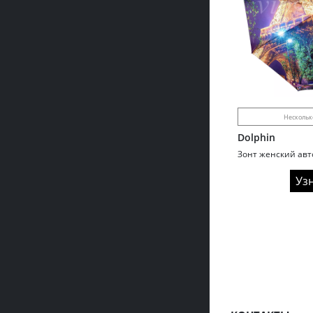
Нескольк
Dolphin
Зонт женский авт
Уз