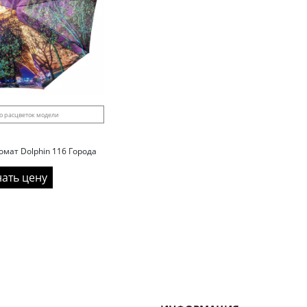
о расцветок модели
омат Dolphin 116 Города
нать цену