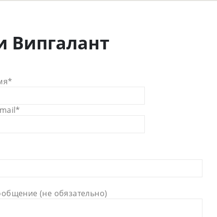
и Випгалант
мя*
mail*
ообщение (не обязательно)