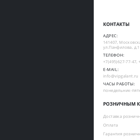
КОНТАКТЫ
АДРЕС:
141407, Московска
ул.Панфилова, д.19
ТЕЛЕФОН:
+7(495)627-77-47
,
E-MAIL:
info@vipgalant.ru
ЧАСЫ РАБОТЫ:
понедельник-пятни
РОЗНИЧНЫМ К
Доставка рознич
Оплата
Гарантия рознич