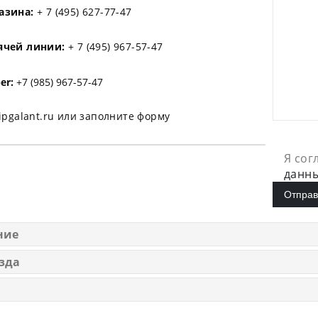
азина:
+ 7 (495) 627-77-47
ячей линии:
+ 7 (495) 967-57-47
er:
+7 (985) 967-57-47
ipgalant.ru или заполните форму
Я сог
данн
ние
зда