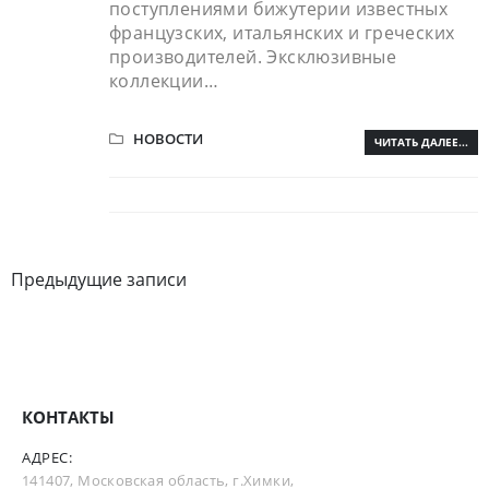
поступлениями бижутерии известных
французских, итальянских и греческих
производителей. Эксклюзивные
коллекции…
НОВОСТИ
ЧИТАТЬ ДАЛЕЕ...
Навигация
Предыдущие записи
по
записям
КОНТАКТЫ
АДРЕС:
141407, Московская область, г.Химки,