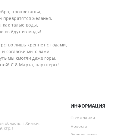
обра, процветанья,
й превратятся желанья,
, как талые воды,
не выйдут из моды!
рство лишь крепнет с годами,
 и согласьи мы с вами,
уть мы смогли даже горы.
сной! С 8 Марта, партнеры!
ИНФОРМАЦИЯ
О компании
я область, г.Химки,
Новости
, стр.1
Вопрос-ответ