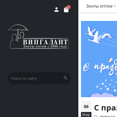
Зонты оптом
>
0
Искать:
С пр
06
Мар
Новости