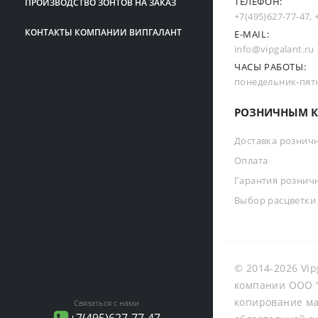
ТЕЛЕФОН:
ПРОИЗВОДСТВО ЗОНТОВ НА ЗАКАЗ
+7(495)627-77-47
,
КОНТАКТЫ КОМПАНИИ ВИПГАЛАНТ
E-MAIL:
info@vipgalant.ru
ЧАСЫ РАБОТЫ:
понедельник-пятни
РОЗНИЧНЫМ К
Доставка рознич
Оплата
Гарантия рознич
Выбор расцветки
© 2014-2026 Vip
компании ООО "
копирование ма
Связаться с нами