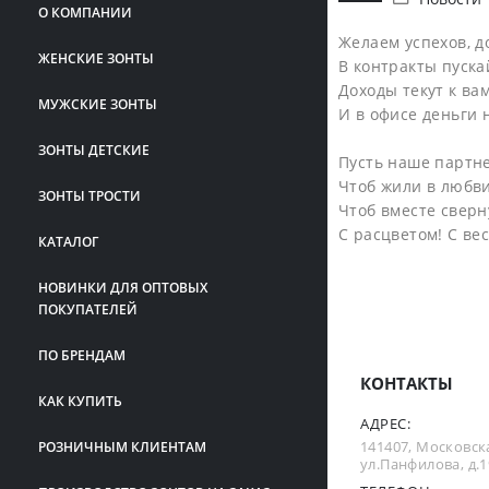
О КОМПАНИИ
Желаем успехов, д
ЖЕНСКИЕ ЗОНТЫ
В контракты пуска
Доходы текут к вам
МУЖСКИЕ ЗОНТЫ
И в офисе деньги 
ЗОНТЫ ДЕТСКИЕ
Пусть наше партне
Чтоб жили в любви
ЗОНТЫ ТРОСТИ
Чтоб вместе сверн
С расцветом! С ве
КАТАЛОГ
НОВИНКИ ДЛЯ ОПТОВЫХ
ПОКУПАТЕЛЕЙ
ПО БРЕНДАМ
КОНТАКТЫ
КАК КУПИТЬ
АДРЕС:
141407, Московска
РОЗНИЧНЫМ КЛИЕНТАМ
ул.Панфилова, д.19