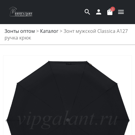
0
Зонты оптом
>
Каталог
>
Зонт мужской Classica A127
ручка крюк