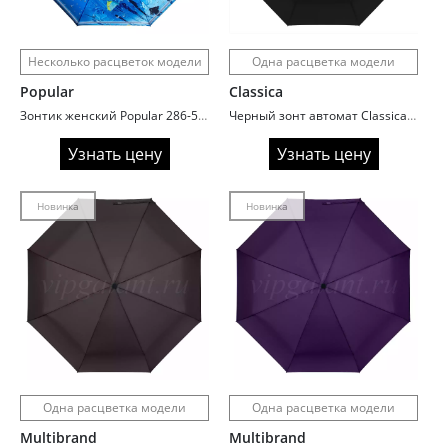
Несколько расцветок модели
Одна расцветка модели
Popular
Classica
Зонтик женский Popular 286-5 облегченный в 4 сложения
Черный зонт автомат Classica 957
Узнать цену
Узнать цену
Новинка
Новинка
Одна расцветка модели
Одна расцветка модели
Multibrand
Multibrand