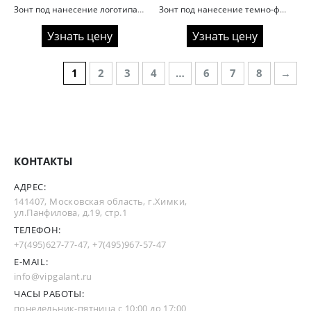
Зонт под нанесение логотипа ночной синий цвет
Зонт под нанесение темно-фиолетового цвета
Узнать цену
Узнать цену
1
2
3
4
…
6
7
8
→
КОНТАКТЫ
АДРЕС:
141407, Московская область, г.Химки,
ул.Панфилова, д.19, стр.1
ТЕЛЕФОН:
+7(495)627-77-47
,
+7(495)967-57-47
E-MAIL:
info@vipgalant.ru
ЧАСЫ РАБОТЫ:
понедельник-пятница с 10:00 до 17:00