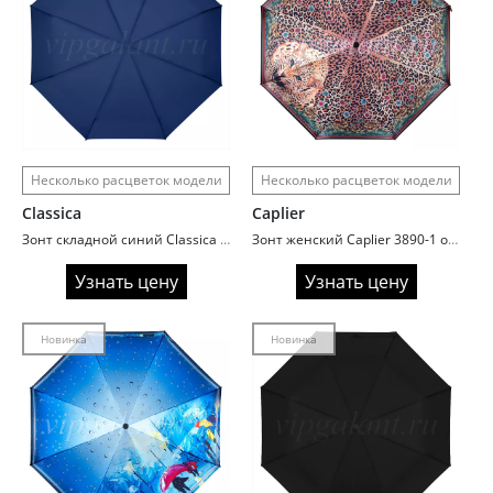
Несколько расцветок модели
Несколько расцветок модели
Classica
Caplier
Зонт складной синий Classica 959D
Зонт женский Caplier 3890-1 облегченный с системой Антиветер
Узнать цену
Узнать цену
Новинка
Новинка