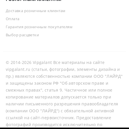
Доставка розничным клиентам
Оплата
Гарантия розничным покупателям
Выбор расцветки
© 2014-2026 Vipgalant Все материалы на сайте
vipgalant.ru (статьи, фотографии, элементы дизайна и
пр.) являются собственностью компании ООО "ЛАЙРД"
и защищены законом РФ "Об авторском праве и
смежных правах", статья 9. Частичное или полное
копирование материалов допускается только при
наличии письменного разрешения правообладателя
(компании ООО "ЛАЙРД") с обязательной активной
ссылкой на сайт-первоисточник. Предоставление
фотографий производится исключительно по