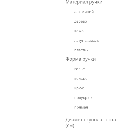
Материал ручки
пропиткой
алюминий
Мако-сатин
дерево
Нейлон
кожа
Пластифицированный 
ПВХ
латунь, эмаль
Поливинил
пластик
Полиэстер
Форма ручки
пластик+каучук (soft-
touch)
Полиэстер спандекс
гольф
пластик+кожа
Сатин
кольцо
пластик+эмаль
Сатин+Полиэстер
крюк
под каучук (soft-touch)
Тефлон
полукрюк
полимер, покрытие
Хлопок
прямая
полимер, покрытие, 
Шёлк
Диаметр купола зонта
кристаллы
(см)
полипропилен