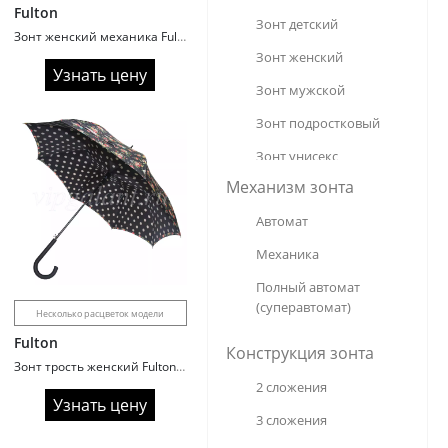
Fulton
Dolphin
Зонт детский
Зонт женский механика Fulton L354/2938 Poppy Bloom
Dropstop
Зонт женский
Узнать цену
Fulton
Зонт мужской
LAIRD
Зонт подростковый
Laska
Зонт унисекс
M.N.S.
Механизм зонта
Meddo
Автомат
Moschino
Механика
Multibrand
Полный автомат 
(суперавтомат)
Pasio
Несколько расцветок модели
Fulton
Popular
Конструкция зонта
Зонт трость женский Fulton L778/2845 Цветы
Royal
2 сложения
Узнать цену
Susino
3 сложения
Unipro