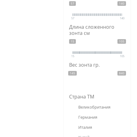
57
140
сталь
57
140
Длина сложенного
зонта см
15
105
15
105
Вес зонта гр.
145
840
Страна ТМ
Великобритания
Германия
Италия