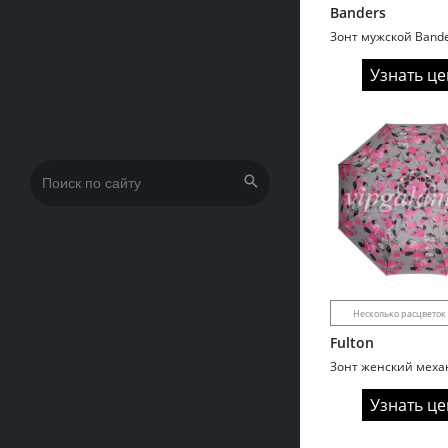
Banders
Узнать це
Искать:
Несколько расцветок
Fulton
Узнать це