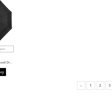
одели
Зонт складной мужской Dropstop 330 ручка крюк
ну
←
1
2
3