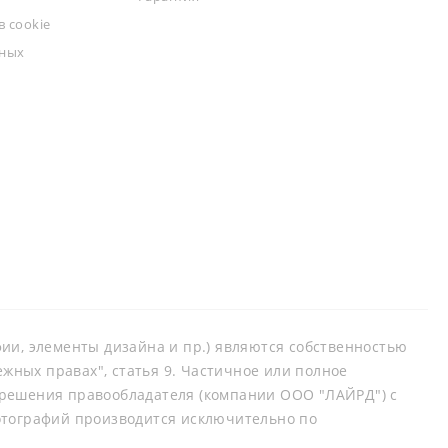
 cookie
ьных
афии, элементы дизайна и пр.) являются собственностью
ных правах", статья 9. Частичное или полное
зрешения правообладателя (компании ООО "ЛАЙРД") с
отографий производится исключительно по