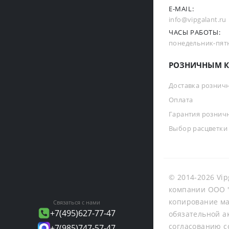
E-MAIL:
info@vipgalant.ru
ЧАСЫ РАБОТЫ:
понедельник-пятни
РОЗНИЧНЫМ К
Доставка рознич
Оплата
Гарантия рознич
Выбор расцветки
© 2014-2026 Vip
компании ООО "
копирование ма
Связаться с нами
+7(495)627-77-47
обязательной а
согласованию с
+7(985)747-57-47