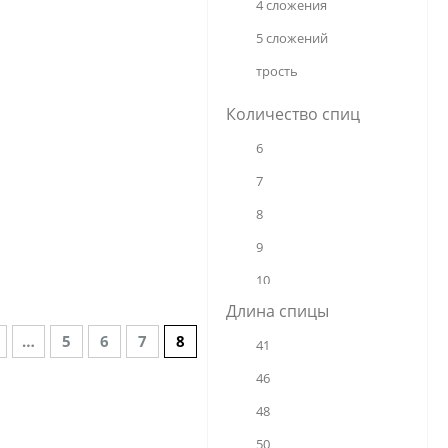
4 сложения
Universal
5 сложений
Viva
трость
Yoana
Количество спиц
Yuzont
6
7
8
9
10
Длина спицы
12
…
5
6
7
8
41
14
46
16
48
24
50