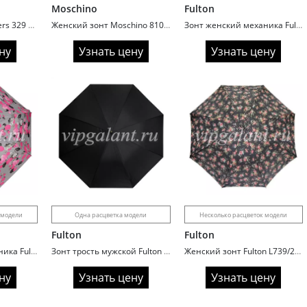
Moschino
Fulton
Зонт мужской Banders 329 ручка полукрюк
Женский зонт Moschino 8100 Verde Mini Multi
Зонт женский механика Fulton L354/2936 Summer Spray (Цветы)
ну
Узнать цену
Узнать цену
 модели
Одна расцветка модели
Несколько расцветок модели
Fulton
Fulton
Зонт женский механика Fulton E446/2449 Облака
Зонт трость мужской Fulton G808/01 Consul Black
Женский зонт Fulton L739/2845 в подарочной упаковке Цветы
ну
Узнать цену
Узнать цену