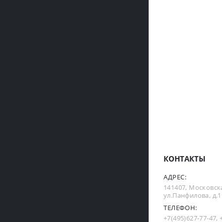
КОНТАКТЫ
АДРЕС:
141407, Московска
ул.Панфилова, д.19
ТЕЛЕФОН:
+7(495)627-77-47
,