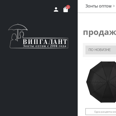
Зонты оптом
>
0
продаж
Одна расцветка м