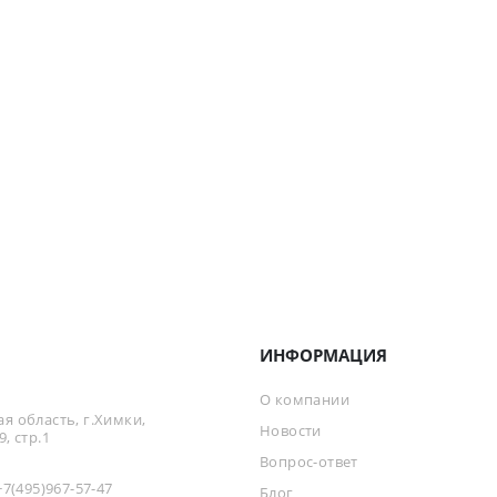
ИНФОРМАЦИЯ
О компании
я область, г.Химки,
Новости
, стр.1
Вопрос-ответ
+7(495)967-57-47
Блог