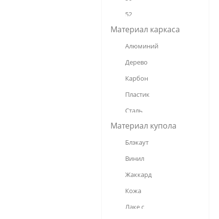
52
Материал каркаса
53
Алюминий
54
Дерево
55
Карбон
56
Пластик
58
Сталь
60
Материал купола
Стеклопластик
65
Блэкаут
Фибергласс
68
Винил
70
Жаккард
75
Кожа
Лаке с 
водоотталкивающей 