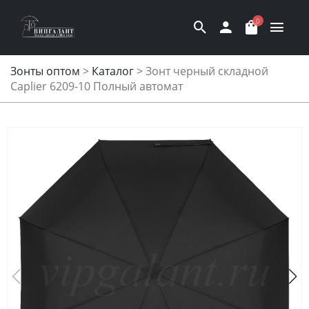
0
Зонты оптом
>
Каталог
>
Зонт черный складной
Caplier 6209-10 Полный автомат