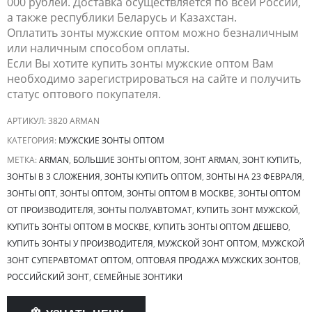
000 рублей. Доставка осуществляется по всей России,
а также республики Беларусь и Казахстан.
Оплатить зонты мужские оптом можно безналичным
или наличным способом оплаты.
Если Вы хотите купить зонты мужские оптом Вам
необходимо зарегистрироваться на сайте и получить
статус оптового покупателя.
АРТИКУЛ:
3820 ARMAN
КАТЕГОРИЯ:
МУЖСКИЕ ЗОНТЫ ОПТОМ
МЕТКА:
ARMAN
,
БОЛЬШИЕ ЗОНТЫ ОПТОМ
,
ЗОНТ ARMAN
,
ЗОНТ КУПИТЬ
,
ЗОНТЫ В 3 СЛОЖЕНИЯ
,
ЗОНТЫ КУПИТЬ ОПТОМ
,
ЗОНТЫ НА 23 ФЕВРАЛЯ
,
ЗОНТЫ ОПТ
,
ЗОНТЫ ОПТОМ
,
ЗОНТЫ ОПТОМ В МОСКВЕ
,
ЗОНТЫ ОПТОМ
ОТ ПРОИЗВОДИТЕЛЯ
,
ЗОНТЫ ПОЛУАВТОМАТ
,
КУПИТЬ ЗОНТ МУЖСКОЙ
,
КУПИТЬ ЗОНТЫ ОПТОМ В МОСКВЕ
,
КУПИТЬ ЗОНТЫ ОПТОМ ДЕШЕВО
,
КУПИТЬ ЗОНТЫ У ПРОИЗВОДИТЕЛЯ
,
МУЖСКОЙ ЗОНТ ОПТОМ
,
МУЖСКОЙ
ЗОНТ СУПЕРАВТОМАТ ОПТОМ
,
ОПТОВАЯ ПРОДАЖА МУЖСКИХ ЗОНТОВ
,
РОССИЙСКИЙ ЗОНТ
,
СЕМЕЙНЫЕ ЗОНТИКИ