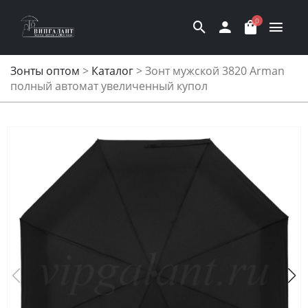
0
Зонты оптом
>
Каталог
>
Зонт мужской 3820 Arman
полный автомат увеличенный купол