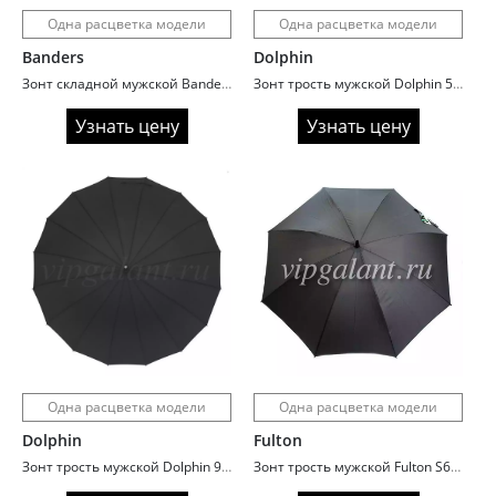
Одна расцветка модели
Одна расцветка модели
Banders
Dolphin
Зонт складной мужской Banders A103 ручка гольф
Зонт трость мужской Dolphin 528R ручка прямая
Узнать цену
Узнать цену
Одна расцветка модели
Одна расцветка модели
Dolphin
Fulton
Зонт трость мужской Dolphin 931R президентский
Зонт трость мужской Fulton S667/01 Technoflex