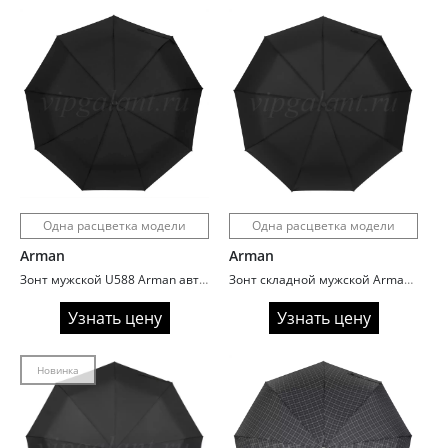
Одна расцветка модели
Одна расцветка модели
Arman
Arman
Зонт мужской U588 Arman автомат ручка прямая
Зонт складной мужской Arman U556 ручка гольф
Узнать цену
Узнать цену
Новинка