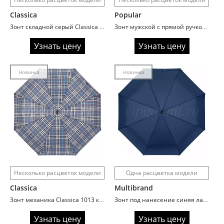
Classica
Popular
Зонт складной серый Classica 959E
Зонт мужской с прямой ручкой Rainbrella 33911
Узнать цену
Узнать цену
Новинка
Новинка
Несколько расцветок модели
Одна расцветка модели
Classica
Multibrand
Зонт механика Classica 1013 клетка
Зонт под нанесение синяя лазурь складной
Узнать цену
Узнать цену