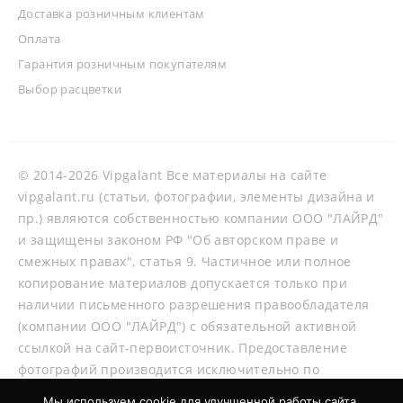
Доставка розничным клиентам
Оплата
Гарантия розничным покупателям
Выбор расцветки
© 2014-2026 Vipgalant Все материалы на сайте
vipgalant.ru (статьи, фотографии, элементы дизайна и
пр.) являются собственностью компании ООО "ЛАЙРД"
и защищены законом РФ "Об авторском праве и
смежных правах", статья 9. Частичное или полное
копирование материалов допускается только при
наличии письменного разрешения правообладателя
(компании ООО "ЛАЙРД") с обязательной активной
ссылкой на сайт-первоисточник. Предоставление
фотографий производится исключительно по
согласованию со специалистами нашей компании.
Мы используем cookie для улучшенной работы сайта.