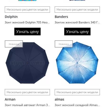
Несколько расцветок модели
Несколько расцветок модели
Dolphin
Banders
Зонт женский Dolphin 705 Неоновые цветы
Зонтик женский Banders 340 Городские пейзажи
Узнать цену
Узнать цену
Новинка
Новинка
Несколько расцветок модели
Несколько расцветок модели
Arman
almas
Зонт полный автомат Arman 3018 синий и черный
Зонт женский складной Almas 2056 Капли дождя