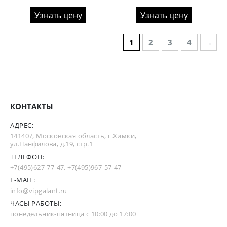
Узнать цену
Узнать цену
1
2
3
4
→
КОНТАКТЫ
АДРЕС:
141407, Московская область, г.Химки,
ул.Панфилова, д.19, стр.1
ТЕЛЕФОН:
+7(495)627-77-47
,
+7(495)967-57-47
E-MAIL:
info@vipgalant.ru
ЧАСЫ РАБОТЫ:
понедельник-пятница с 10:00 до 17:00