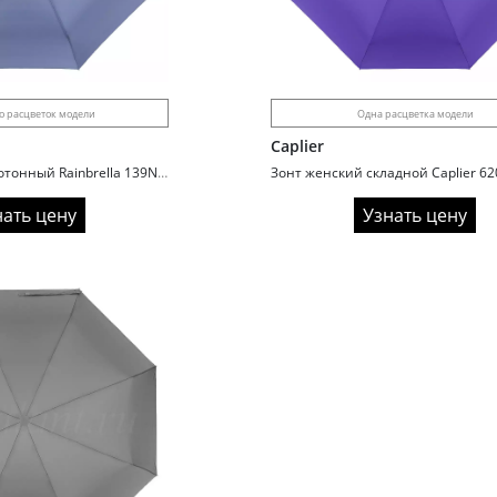
о расцветок модели
Одна расцветка модели
Caplier
Зонт автомат однотонный Rainbrella 139N для женщин
нать цену
Узнать цену