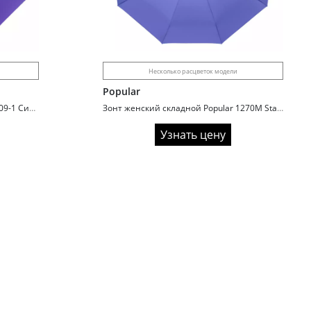
Несколько расцветок модели
Popular
Зонт женский складной Caplier 6209-1 Сиреневый
Зонт женский складной Popular 1270M Standard
Узнать цену