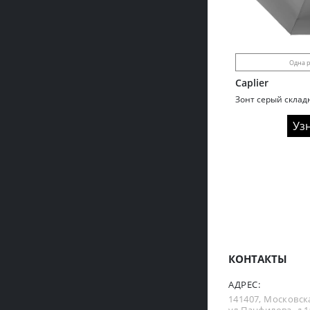
Одна р
Caplier
Уз
КОНТАКТЫ
АДРЕС:
141407, Московска