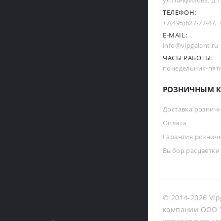
ул.Панфилова, д.19
ТЕЛЕФОН:
+7(495)627-77-47
,
E-MAIL:
info@vipgalant.ru
ЧАСЫ РАБОТЫ:
понедельник-пятни
РОЗНИЧНЫМ К
Доставка рознич
Оплата
Гарантия рознич
Выбор расцветки
© 2014-2026 Vip
компании ООО "