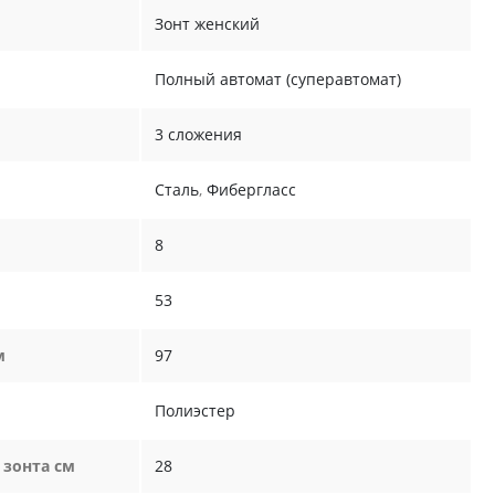
Зонт женский
Полный автомат (суперавтомат)
3 сложения
Сталь
,
Фибергласс
8
53
м
97
Полиэстер
 зонта см
28