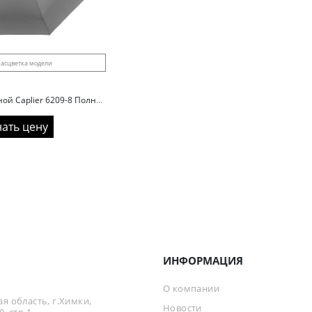
асцветка модели
Зонт серый складной Caplier 6209-8 Полный автомат
нать цену
ИНФОРМАЦИЯ
О компании
я область, г.Химки,
Новости