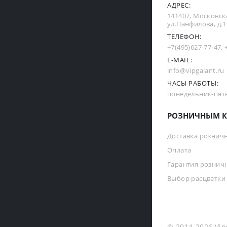
АДРЕС:
141407, Московска
ул.Панфилова, д.19
ТЕЛЕФОН:
+7(495)627-77-47
,
E-MAIL:
info@vipgalant.ru
ЧАСЫ РАБОТЫ:
понедельник-пятни
РОЗНИЧНЫМ К
Доставка рознич
Оплата
Гарантия рознич
Выбор расцветки
© 2014-2026 Vip