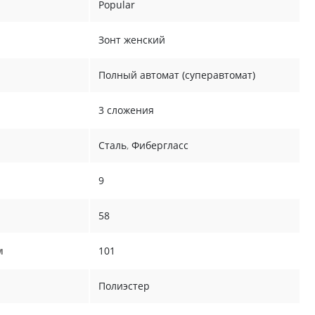
Popular
Зонт женский
Полный автомат (суперавтомат)
3 сложения
Сталь
,
Фибергласс
9
58
м
101
Полиэстер