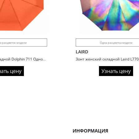
о расцветок модели
Одна расцветка модели
LAIRD
Зонт женский складной Dolphin 711 Однотонный
нать цену
Узнать цену
ИНФОРМАЦИЯ