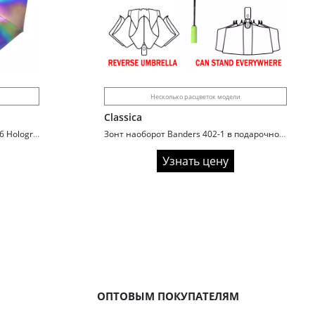
Несколько расцветок модели
Classica
Зонт женский складной Laird L7706 Hologram
Зонт наоборот Banders 402-1 в подарочной упаковке
Узнать цену
ОПТОВЫМ ПОКУПАТЕЛЯМ