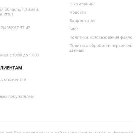
О компании
я область, г.Химки,
Новости
, стр.1
Вопрос-ответ
+7(495)967-57-47
Блог
Политика использования файлов
Политика обработки персонал
данных
ца с 10:00 до 17:00
ЛИЕНТАМ
ным клиентам
ным покупателям
galant Все материалы на сайте vipgalant.ru (статьи, фотогр