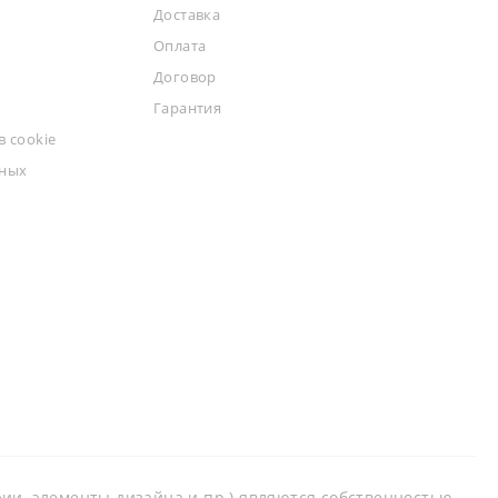
Доставка
Оплата
Договор
Гарантия
 cookie
ьных
афии, элементы дизайна и пр.) являются собственностью