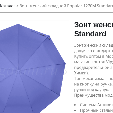
Каталог
>
Зонт женский складной Popular 1270M Standar
Зонт женс
Standard
Зонт женский склад
дождя со стандарт
Купить оптом в Мос
магазин зонтов Vipg
предварительной з
Химки).
Тип механизма – п
на кнопку на ручке
ручки под каучук.
Преимущества мод
Система Антиве
Прочный стальн