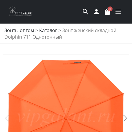
0
Зонты оптом
>
Каталог
>
Зонт женский складной
Dolphin 711 Однотонный