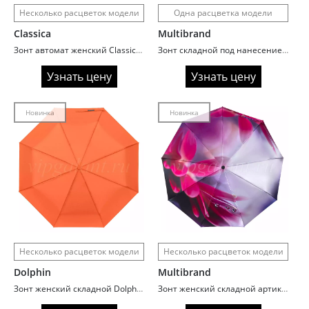
Несколько расцветок модели
Одна расцветка модели
Classica
Multibrand
Зонт автомат женский Classica P2118 Капли дождя
Зонт складной под нанесение кобальт
Узнать цену
Узнать цену
Новинка
Новинка
Несколько расцветок модели
Несколько расцветок модели
Dolphin
Multibrand
Зонт женский складной Dolphin 711 Однотонный
Зонт женский складной артикул 812 Макро цветы