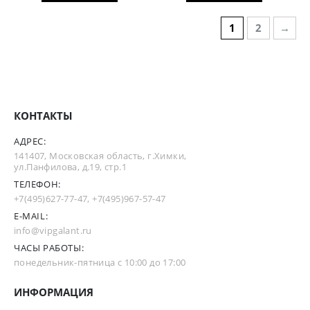
1
2
→
КОНТАКТЫ
АДРЕС:
141407, Московская область, г.Химки,
ул.Панфилова, д.19, стр.1
ТЕЛЕФОН:
+7(495)627-77-47
,
+7(495)967-57-47
E-MAIL:
info@vipgalant.ru
ЧАСЫ РАБОТЫ:
понедельник-пятница с 10:00 до 17:00
ИНФОРМАЦИЯ