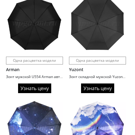
Одна расцветка модели
Одна расцветка модели
Arman
Yuzont
Зонт мужской U554 Arman автомат ручка гольф
Зонт складной мужской Yuzont 513 ручка полукрюк
Узнать цену
Узнать цену