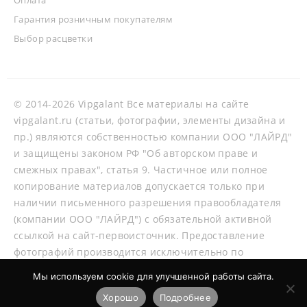
Гарантия розничным покупателям
Выбор расцветки
© 2014-2026 Vipgalant Все материалы на сайте
vipgalant.ru (статьи, фотографии, элементы дизайна и
пр.) являются собственностью компании ООО "ЛАЙРД"
и защищены законом РФ "Об авторском праве и
смежных правах", статья 9. Частичное или полное
копирование материалов допускается только при
наличии письменного разрешения правообладателя
(компании ООО "ЛАЙРД") с обязательной активной
ссылкой на сайт-первоисточник. Предоставление
фотографий производится исключительно по
согласованию со специалистами нашей компании.
Мы используем cookie для улучшенной работы сайта.
Хорошо
Подробнее