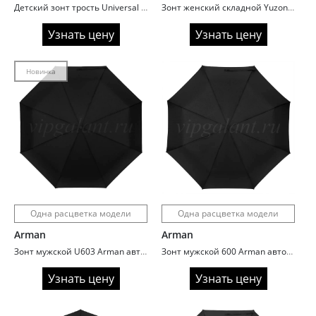
Детский зонт трость Universal UN375 цветная отделка
Зонт женский складной Yuzont 2018 полный автомат
Узнать цену
Узнать цену
Новинка
Одна расцветка модели
Одна расцветка модели
Arman
Arman
Зонт мужской U603 Arman автомат ручка полукрюк
Зонт мужской 600 Arman автомат ручка гольф
Узнать цену
Узнать цену