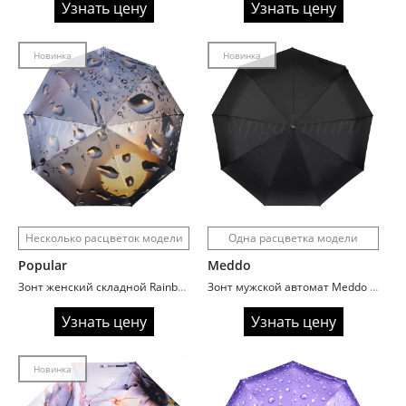
Узнать цену
Узнать цену
Новинка
Новинка
Несколько расцветок модели
Одна расцветка модели
Popular
Meddo
Зонт женский складной Rainbrella 3004 Drops
Зонт мужской автомат Meddo 935 черный
Узнать цену
Узнать цену
Новинка