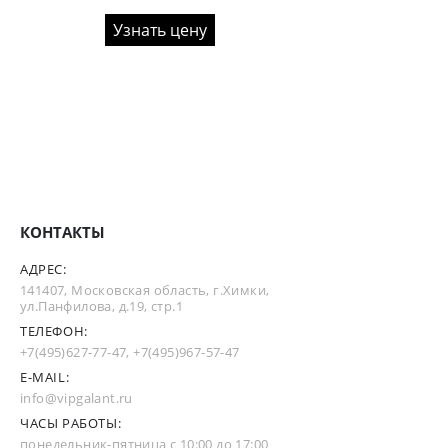
Узнать цену
КОНТАКТЫ
АДРЕС:
141407, Московская область, г.Химки,
ул.Панфилова, д.19, стр.1
ТЕЛЕФОН:
+7(495)627-77-47
,
+7(495)967-57-47
E-MAIL:
info@vipgalant.ru
ЧАСЫ РАБОТЫ:
понедельник-пятница с 10:00 до 17:00