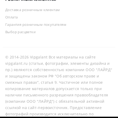
Доставка розничным клиентам
Оплата
Гарантия розничным покупателям
Выбор расцветки
© 2014-2026 Vipgalant Все материалы на сайте
vipgalant.ru (статьи, фотографии, элементы дизайна и
пр.) являются собственностью компании ООО "ЛАЙРД"
и защищены законом РФ "Об авторском праве и
смежных правах", статья 9. Частичное или полное
копирование материалов допускается только при
наличии письменного разрешения правообладателя
(компании ООО "ЛАЙРД") с обязательной активной
ссылкой на сайт-первоисточник. Предоставление
фотографий производится исключительно по