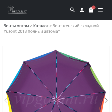
0
Зонты оптом
>
Каталог
>
Зонт женский складной
Yuzont 2018 полный автомат