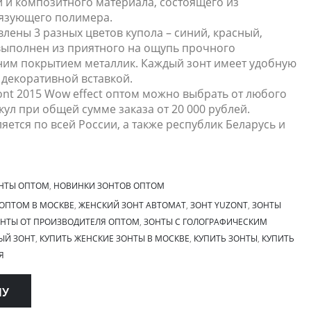
и и композитного материала, состоящего из
вязующего полимера.
влены 3 разных цветов купола – синий, красный,
выполнен из приятного на ощупь прочного
ним покрытием металлик. Каждый зонт имеет удобную
с декоративной вставкой.
ont 2015 Wow effect оптом можно выбрать от любого
кул при общей сумме заказа от 20 000 рублей.
яется по всей России, а также республик Беларусь и
НТЫ ОПТОМ
,
НОВИНКИ ЗОНТОВ ОПТОМ
ОПТОМ В МОСКВЕ
,
ЖЕНСКИЙ ЗОНТ АВТОМАТ
,
ЗОНТ YUZONT
,
ЗОНТЫ
НТЫ ОТ ПРОИЗВОДИТЕЛЯ ОПТОМ
,
ЗОНТЫ С ГОЛОГРАФИЧЕСКИМ
ЫЙ ЗОНТ
,
КУПИТЬ ЖЕНСКИЕ ЗОНТЫ В МОСКВЕ
,
КУПИТЬ ЗОНТЫ
,
КУПИТЬ
Я
НУ