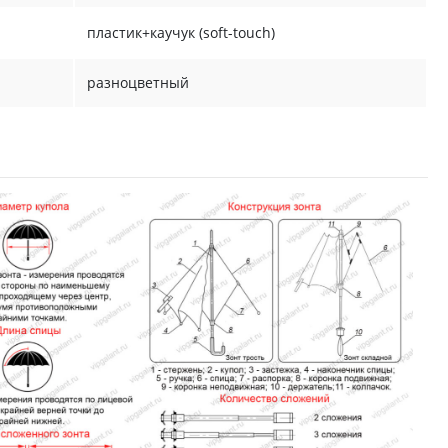
пластик+каучук (soft-touch)
разноцветный