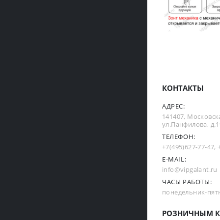
КОНТАКТЫ
АДРЕС:
141407, Московска
ул.Панфилова, д.19
ТЕЛЕФОН:
+7(495)627-77-47
,
E-MAIL:
info@vipgalant.ru
ЧАСЫ РАБОТЫ:
понедельник-пятни
РОЗНИЧНЫМ К