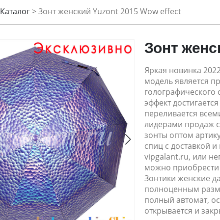
Каталог
>
Зонт женский Yuzont 2015 Wow effect
Зонт женск
Яркая новинка 2022
модель является п
голографического
эффект достигается
переливается всем
лидерами продаж с
зонты оптом артику
спиц с доставкой и
vipgalant.ru, или 
можно приобрести ж
Зонтики женские да
полноценным разме
полный автомат, о
открывается и закр