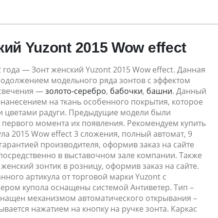
ий Yuzont 2015 Wow effect
 года — Зонт женский Yuzont 2015 Wow effect. Данная
родолжением модельного ряда зонтов с эффектом
 свечения —
золото-серебро
,
бабочки
,
башни
. Данный
 нанесением на ткань особенного покрытия, которое
и цветами радуги. Предыдущие модели были
 первого момента их появления. Рекомендуем купить
ла 2015 Wow effect 3 сложения, полный автомат, 9
 гарантией производителя, оформив заказ на сайте
непосредственно в выставочном зале компании. Также
енский зонтик в розницу, оформив заказ на сайте.
нного артикула от торговой марки Yuzont с
ром купола оснащены системой Антиветер. Тип –
снащен механизмом автоматического открывания –
ывается нажатием на кнопку на ручке зонта. Каркас