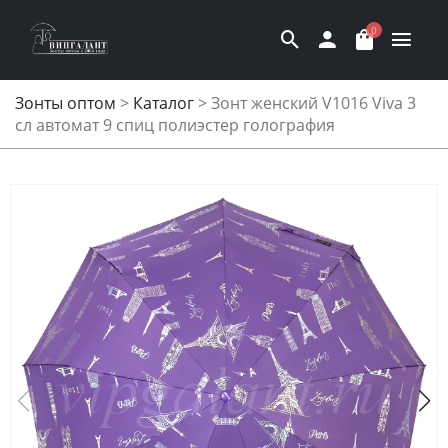
0
Зонты оптом
>
Каталог
>
Зонт женский V1016 Viva 3
сл автомат 9 спиц полиэстер голография