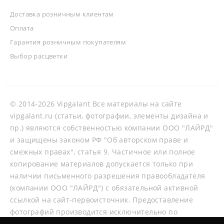
Доставка розничным клиентам
Оплата
Гарантия розничным покупателям
Выбор расцветки
© 2014-2026 Vipgalant Все материалы на сайте
vipgalant.ru (статьи, фотографии, элементы дизайна и
пр.) являются собственностью компании ООО "ЛАЙРД"
и защищены законом РФ "Об авторском праве и
смежных правах", статья 9. Частичное или полное
копирование материалов допускается только при
наличии письменного разрешения правообладателя
(компании ООО "ЛАЙРД") с обязательной активной
ссылкой на сайт-первоисточник. Предоставление
фотографий производится исключительно по
согласованию со специалистами нашей компании.