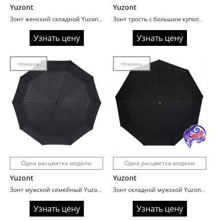
Yuzont
Yuzont
Зонт женский складной Yuzont 2018 полный автомат
Зонт трость с большим куполом Yuzont 422 прямая ручка
Узнать цену
Узнать цену
Новинка
Новинка
Одна расцветка модели
Одна расцветка модели
Yuzont
Yuzont
Зонт мужской семейный Yuzont 912A ручка крюк кожа
Зонт складной мужской Yuzont 924A с черепом на ручке
Узнать цену
Узнать цену