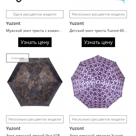
Одна расцветка модели
Несколько расцветок модели
Yuzont
Yuzont
Мужской зонт трость с кожаной ручкой Almas 430
Детский зонт трость Yuzont 603 Zoo
Узнать цену
Узнать цену
Новинка
Несколько расцветок модели
Несколько расцветок модели
Yuzont
Yuzont
Зонт женский легкий Viva V281 полиэстер с пропиткой
Зонт женский автомат Yuzont 1099 Орнамент