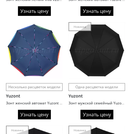
Узнать цену
Узнать цену
Новинка
Несколько расцветок модели
Одна расцветка модели
Yuzont
Yuzont
Зонт женский автомат Yuzont 1018 разноцветный
Зонт мужской семейный Yuzont 911A прямая ручка
Узнать цену
Узнать цену
Новинка
Новинка