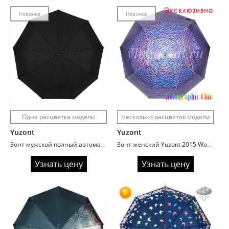
Новинка
Новинка
Одна расцветка модели
Несколько расцветок модели
Yuzont
Yuzont
Зонт мужской полный автомат Yuzont 927-1A Премиум
Зонт женский Yuzont 2015 Wow effect
Узнать цену
Узнать цену