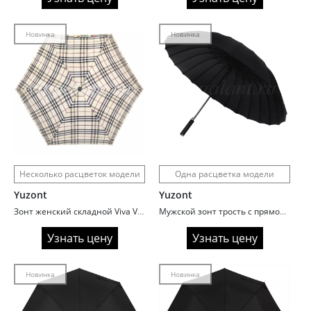
Новинка
Новинка
Несколько расцветок модели
Одна расцветка модели
Yuzont
Yuzont
Зонт женский складной Viva V283 Клетка
Мужской зонт трость с прямой ручкой Almas 420 черный
Узнать цену
Узнать цену
Новинка
Новинка