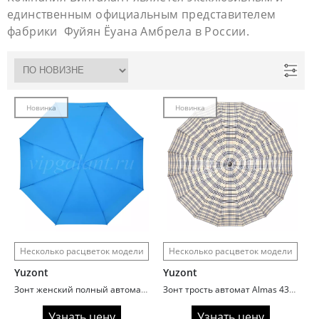
единственным официальным представителем
фабрики Фуйян Ёуана Амбрела в России.
Новинка
Новинка
Несколько расцветок модели
Несколько расцветок модели
Yuzont
Yuzont
Зонт женский полный автомат Yuzont 2011 однотонный
Зонт трость автомат Almas 437 светлая клетка
Узнать цену
Узнать цену