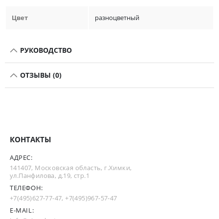
Цвет
разноцветный
РУКОВОДСТВО
ОТЗЫВЫ (0)
КОНТАКТЫ
АДРЕС:
141407, Московская область, г.Химки,
ул.Панфилова, д.19, стр.1
ТЕЛЕФОН:
+7(495)627-77-47
,
+7(495)967-57-47
E-MAIL: