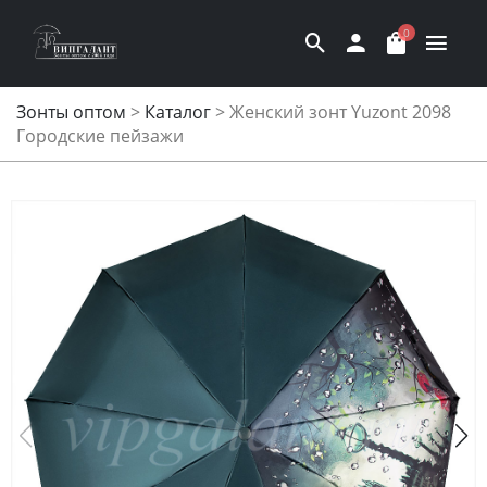
0
Зонты оптом
>
Каталог
>
Женский зонт Yuzont 2098
Городские пейзажи