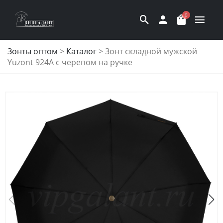
0
Зонты оптом
>
Каталог
>
Зонт складной мужской
Yuzont 924A с черепом на ручке