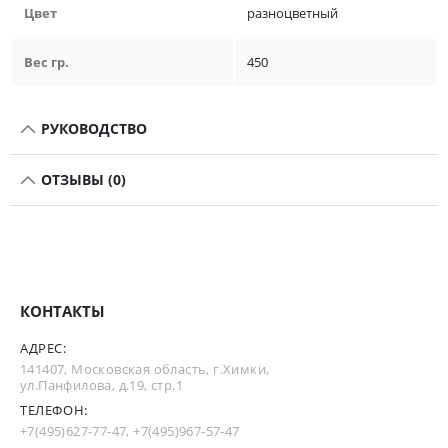
Цвет
разноцветный
Вес гр.
450
РУКОВОДСТВО
ОТЗЫВЫ (0)
КОНТАКТЫ
АДРЕС:
141407, Московская область, г.Химки,
ул.Панфилова, д.19, стр.1
ТЕЛЕФОН:
+7(495)627-77-47
,
+7(495)967-57-47