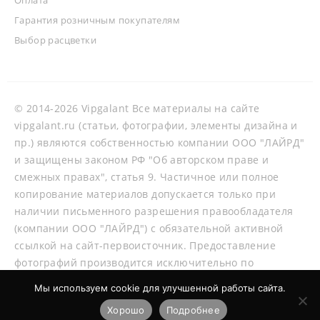
Гарантия розничным покупателям
Выбор расцветки
© 2014-2026 Vipgalant Все материалы на сайте
vipgalant.ru (статьи, фотографии, элементы дизайна и
пр.) являются собственностью компании ООО "ЛАЙРД"
и защищены законом РФ "Об авторском праве и
смежных правах", статья 9. Частичное или полное
копирование материалов допускается только при
наличии письменного разрешения правообладателя
(компании ООО "ЛАЙРД") с обязательной активной
ссылкой на сайт-первоисточник. Предоставление
фотографий производится исключительно по
согласованию со специалистами нашей компании.
Мы используем cookie для улучшенной работы сайта.
Хорошо
Подробнее