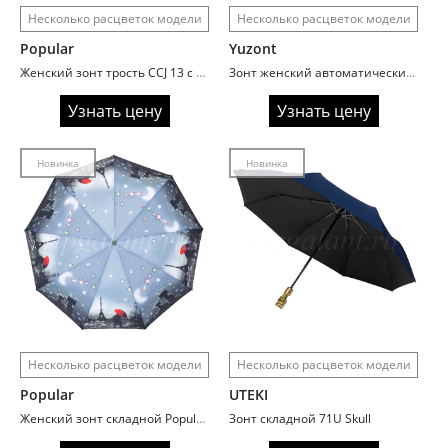
Несколько расцветок модели
Несколько расцветок модели
Popular
Yuzont
Женский зонт трость CCJ 13 с двухцветным куполом
Зонт женский автоматический Yuzont 2019 Бабочки
Узнать цену
Узнать цену
Новинка
Новинка
Несколько расцветок модели
Несколько расцветок модели
Popular
UTEKI
Женский зонт складной Popular 1298PG Живопись
Зонт складной 71U Skull