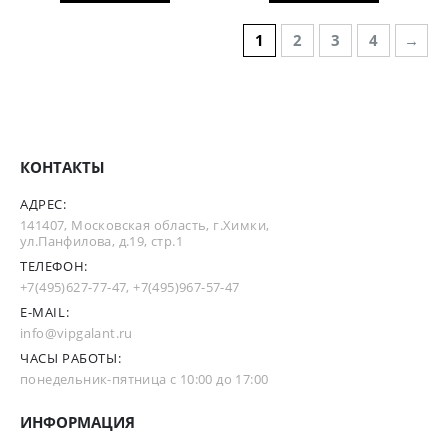
1
2
3
4
→
КОНТАКТЫ
АДРЕС:
141407, Московская область, г.Химки,
ул.Панфилова, д.19, стр.1
ТЕЛЕФОН:
+7(495)627-77-47
,
+7(495)967-57-47
E-MAIL:
info@vipgalant.ru
ЧАСЫ РАБОТЫ:
понедельник-пятница с 10:00 до 17:00
ИНФОРМАЦИЯ