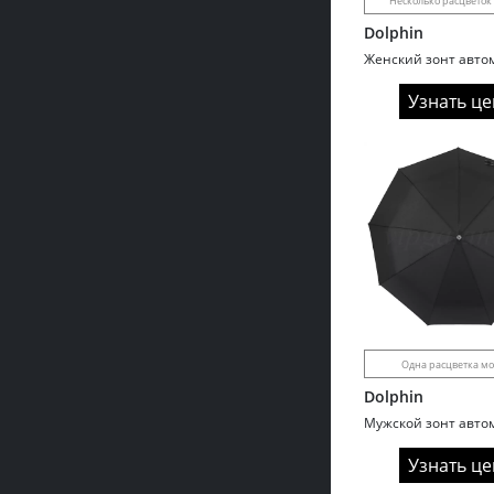
Несколько расцветок
Dolphin
Узнать це
Одна расцветка м
Dolphin
Узнать це