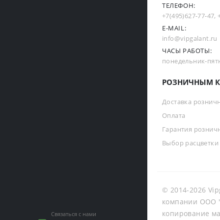
ТЕЛЕФОН:
+7(495)627-77-47
,
E-MAIL:
info@vipgalant.ru
ЧАСЫ РАБОТЫ:
понедельник-пятни
РОЗНИЧНЫМ К
Доставка рознич
Оплата
Гарантия рознич
Выбор расцветки
© 2014-2026 Vip
компании ООО "
копирование ма
Связаться с нами