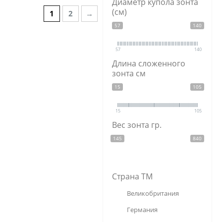
Диаметр купола зонта
кристаллы
(см)
1
2
→
полипропилен
57
140
сталь
57
140
Длина сложенного
зонта см
15
105
15
105
Вес зонта гр.
145
840
Страна ТМ
Великобритания
Германия