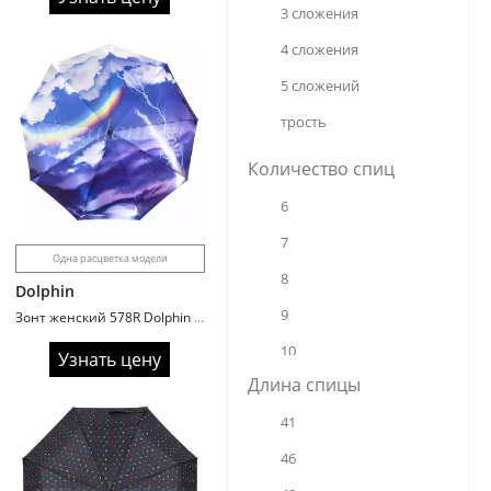
Susino
3 сложения
Unipro
4 сложения
Universal
5 сложений
Viva
трость
Yoana
Количество спиц
Yuzont
6
7
Одна расцветка модели
8
Dolphin
9
Зонт женский 578R Dolphin 3 сл c/а 9 спиц сатин rainbow
10
Узнать цену
Длина спицы
12
41
14
46
16