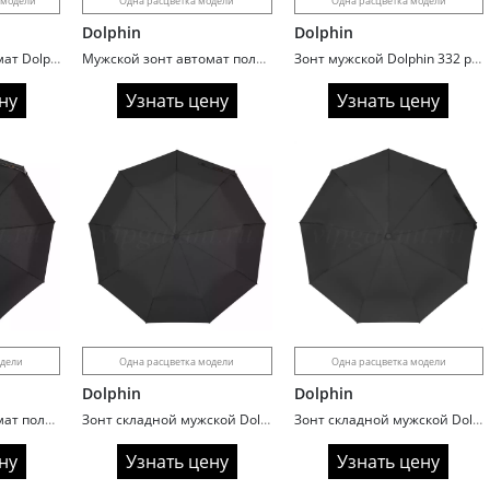
 модели
Одна расцветка модели
Одна расцветка модели
Dolphin
Dolphin
Женский зонт автомат Dolphin 373 сатин
Мужской зонт автомат полный Dolphin 352 ручка крюк карбон
Зонт мужской Dolphin 332 ручка прямая карбон
ну
Узнать цену
Узнать цену
одели
Одна расцветка модели
Одна расцветка модели
Dolphin
Dolphin
Мужской зонт автомат полный Dolphin 333 ручка гольф
Зонт складной мужской Dolphin 264 ручка полукрюк
Зонт складной мужской Dolphin 208 ручка крюк
ну
Узнать цену
Узнать цену