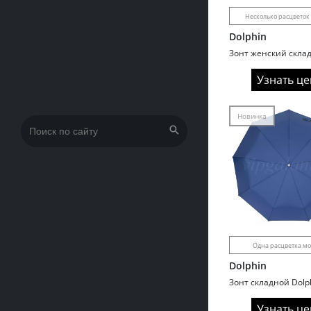
Несколько расцветок
Dolphin
Узнать це
Новинка
Искать:
Одна расцветка м
Dolphin
Узнать це