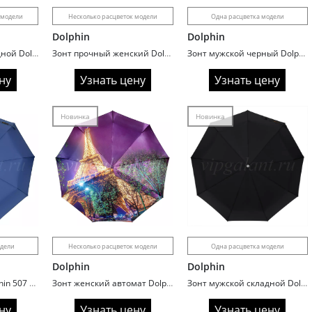
 модели
Несколько расцветок модели
Одна расцветка модели
Dolphin
Dolphin
Зонт женский складной Dolphin 711 Однотонный
Зонт прочный женский Dolphin 115 Городские пейзажи
Зонт мужской черный Dolphin 903 с прямой ручкой
ну
Узнать цену
Узнать цену
Новинка
Новинка
одели
Несколько расцветок модели
Одна расцветка модели
Dolphin
Dolphin
Зонт складной Dolphin 507 с прямой ручкой
Зонт женский автомат Dolphin 116 Города
Зонт мужской складной Dolphin 347 ручка крюк
ну
Узнать цену
Узнать цену