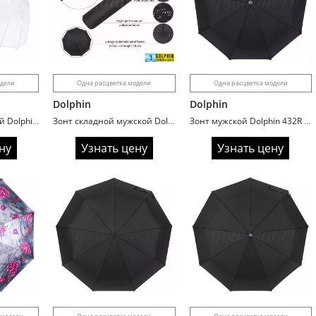
одели
Одна расцветка модели
Одна расцветка модели
Dolphin
Dolphin
Зонт трость женский Dolphin 530R поливинил
Зонт складной мужской Dolphin 503R ручка гольф premium
Зонт мужской Dolphin 432R ручка прямая дерево
ну
Узнать цену
Узнать цену