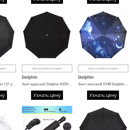
одели
Одна расцветка модели
Одна расцветка модели
Dolphin
Dolphin
Зонт мужской Dolphin 131 увеличенный купол ручка гольф
Зонт мужской Dolphin 935N premium
Зонт женский 574R Dolphin 3 сл c/а 9 спиц сатин планеты
ну
Узнать цену
Узнать цену