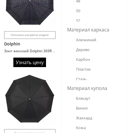
48
24
50
52
Материал каркаса
53
Несколько расцветок модели
Алюминий
54
Dolphin
Дерево
55
Зонт женский Dolphin 369R полиэстер
Карбон
56
Узнать цену
Пластик
58
Сталь
60
Материал купола
Стеклопластик
65
Блэкаут
Фибергласс
68
Винил
70
Жаккард
75
Кожа