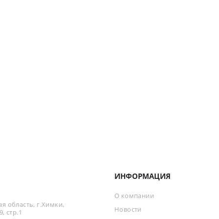
ИНФОРМАЦИЯ
О компании
я область, г.Химки,
Новости
, стр.1