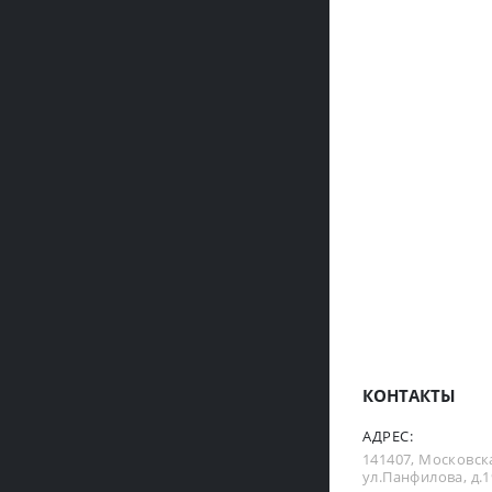
КОНТАКТЫ
АДРЕС:
141407, Московска
ул.Панфилова, д.19