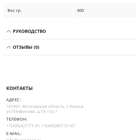
Вес гр.
600
РУКОВОДСТВО
ОТЗЫВЫ (0)
КОНТАКТЫ
АДРЕС:
141407, Московская область, г.Химки,
ул.Панфилова, д.19, стр.1
ТЕЛЕФОН:
+7(495)627-77-47
,
+7(495)967-57-47
E-MAIL: