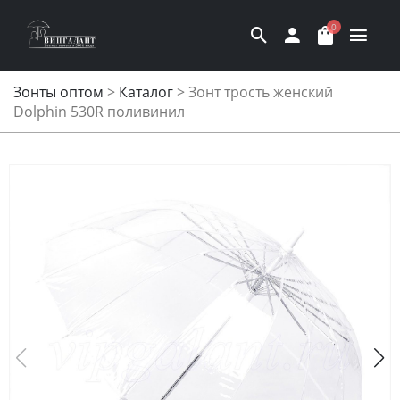
0
Зонты оптом
>
Каталог
>
Зонт трость женский
Dolphin 530R поливинил