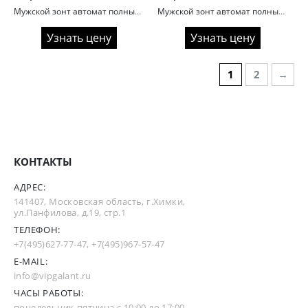
Мужской зонт автомат полный Dolphin 352 ручка крюк карбон
Мужской зонт автомат полный Dolphin 351 ручка гольф
Узнать цену
Узнать цену
1
2
→
КОНТАКТЫ
АДРЕС:
141407, Московская область, г.Химки,
ул.Панфилова, д.19, стр.1
ТЕЛЕФОН:
+7(495)627-77-47
,
+7(495)967-57-47
E-MAIL:
info@vipgalant.ru
ЧАСЫ РАБОТЫ:
понедельник-пятница с 10:00 до 17:00