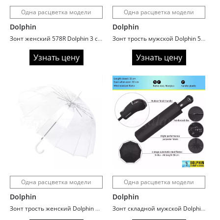
Одна расцветка модели
Одна расцветка модели
Dolphin
Dolphin
Зонт женский 578R Dolphin 3 сл c/а 9 спиц сатин rainbow
Зонт трость мужской Dolphin 528R ручка прямая
Узнать цену
Узнать цену
Одна расцветка модели
Одна расцветка модели
Dolphin
Dolphin
Зонт трость женский Dolphin 530R поливинил
Зонт складной мужской Dolphin 503R ручка гольф premium