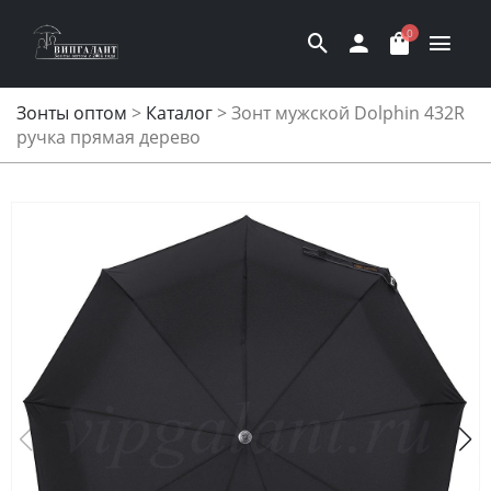
0
Зонты оптом
>
Каталог
>
Зонт мужской Dolphin 432R
ручка прямая дерево