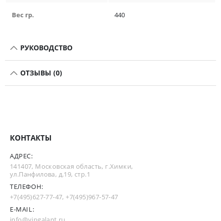
Вес гр.
440
РУКОВОДСТВО
ОТЗЫВЫ (0)
КОНТАКТЫ
АДРЕС:
141407, Московская область, г.Химки,
ул.Панфилова, д.19, стр.1
ТЕЛЕФОН:
+7(495)627-77-47
,
+7(495)967-57-47
E-MAIL:
info@vipgalant.ru