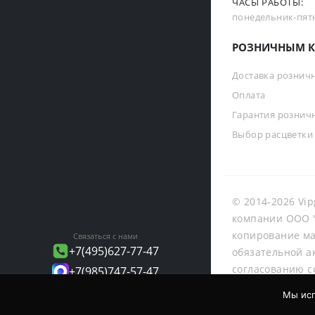
ЧАСЫ РАБОТЫ:
понедельник-пятни
РОЗНИЧНЫМ К
Доставка рознич
Оплата
Гарантия рознич
Выбор расцветки
© 2014-2026 Vip
компании ООО "
копирование ма
Связаться с нами
+7(495)627-77-47
обязательной а
согласованию с
+7(985)747-57-47
info@vipgalant.ru
Мы исп