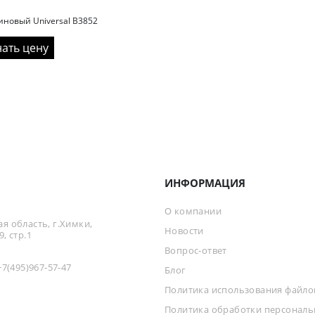
иновый Universal B3852
нать цену
ИНФОРМАЦИЯ
О компании
я область, г.Химки,
Новости
, стр.1
Вопрос-ответ
+7(495)967-57-47
Блог
Политика использования файлов
Политика обработки персонал