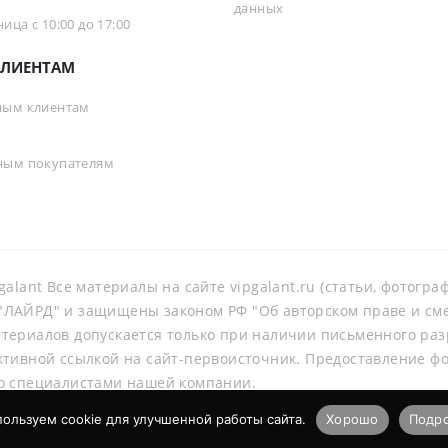
данных
ца с 10:00 до 17:00
ЛИЕНТАМ
ным клиентам
ным покупателям
galant Все материалы на сайте vipgalant.ru (статьи, фотогр
ЛАЙРД" и защищены законом РФ "Об авторском праве и смеж
териалов допускается только при наличии письменного ра
ктивной ссылкой на сайт-первоисточник. Предоставление ф
о специалистами нашей компании.
ользуем cookie для улучшенной работы сайта.
Хорошо
Подр