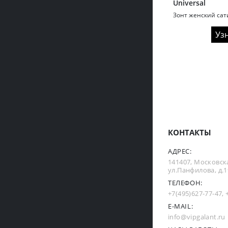
Universal
Зонт женский сат
Уз
КОНТАКТЫ
АДРЕС:
141407, Московска
ул.Панфилова, д.19
ТЕЛЕФОН:
+7(495)627-77-47
,
E-MAIL:
info@vipgalant.ru