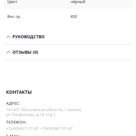
Цвет
чёрный
Вес гр.
450
РУКОВОДСТВО
ОТЗЫВЫ (0)
КОНТАКТЫ
АДРЕС:
141407, Московская область, г.Химки,
ул.Панфилова, д.19, стр.1
ТЕЛЕФОН:
+7(495)627-77-47
,
+7(495)967-57-47