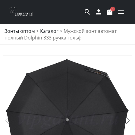
0
Зонты оптом
>
Каталог
>
Мужской зонт автомат
полный Dolphin 333 ручка гольф