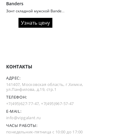
Banders
Зонт складной мужской Banders A103 ручка гольф
Узнать цену
КОНТАКТЫ
АДРЕС:
141407, Московская область, г.Химки,
ул.Панфилова, д.19, стр.1
ТЕЛЕФОН:
+7(495)627-77-47
,
+7(495)967-57-47
E-MAIL:
info@vipgalant.ru
ЧАСЫ РАБОТЫ:
понедельник-пятница с 10:00 до 17:00