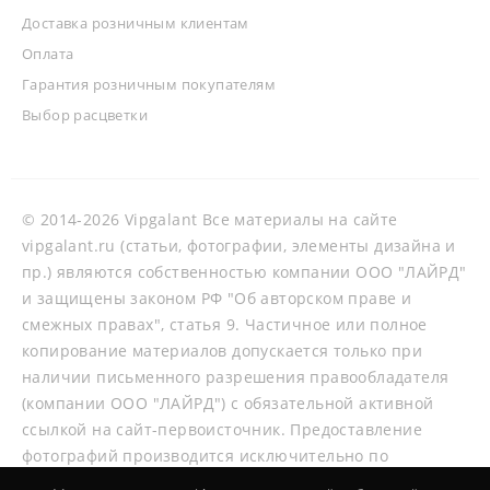
Доставка розничным клиентам
Оплата
Гарантия розничным покупателям
Выбор расцветки
© 2014-2026 Vipgalant Все материалы на сайте
vipgalant.ru (статьи, фотографии, элементы дизайна и
пр.) являются собственностью компании ООО "ЛАЙРД"
и защищены законом РФ "Об авторском праве и
смежных правах", статья 9. Частичное или полное
копирование материалов допускается только при
наличии письменного разрешения правообладателя
(компании ООО "ЛАЙРД") с обязательной активной
ссылкой на сайт-первоисточник. Предоставление
фотографий производится исключительно по
согласованию со специалистами нашей компании.