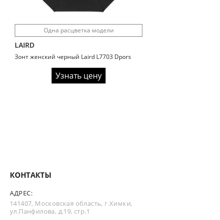
Одна расцветка модели
LAIRD
Зонт женский черный Laird L7703 Dpors
Узнать цену
КОНТАКТЫ
АДРЕС:
141407, Московская область, г.Химки,
ул.Панфилова, д.19, стр.1