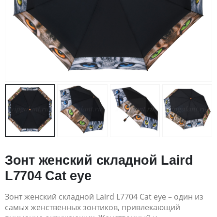
Зонт женский складной Laird
L7704 Cat eye
Зонт женский складной Laird L7704 Cat eye – один из
самых женственных зонтиков, привлекающий