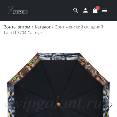
0
Зонты оптом
>
Каталог
>
Зонт женский складной
Laird L7704 Cat eye