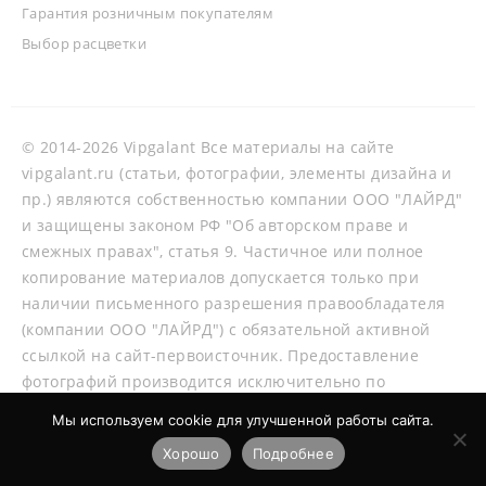
Гарантия розничным покупателям
Выбор расцветки
© 2014-2026 Vipgalant Все материалы на сайте
vipgalant.ru (статьи, фотографии, элементы дизайна и
пр.) являются собственностью компании ООО "ЛАЙРД"
и защищены законом РФ "Об авторском праве и
смежных правах", статья 9. Частичное или полное
копирование материалов допускается только при
наличии письменного разрешения правообладателя
(компании ООО "ЛАЙРД") с обязательной активной
ссылкой на сайт-первоисточник. Предоставление
фотографий производится исключительно по
согласованию со специалистами нашей компании.
Мы используем cookie для улучшенной работы сайта.
Хорошо
Подробнее