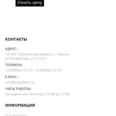
Узнать цену
КОНТАКТЫ
АДРЕС:
141407, Московская область, г.Химки,
ул.Панфилова, д.19, стр.1
ТЕЛЕФОН:
+7(495)627-77-47
,
+7(495)967-57-47
E-MAIL:
info@vipgalant.ru
ЧАСЫ РАБОТЫ:
понедельник-пятница с 10:00 до 17:00
ИНФОРМАЦИЯ
О компании