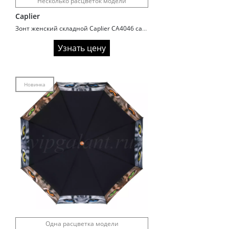
Несколько расцветок модели
Caplier
Зонт женский складной Caplier CA4046 сатиновый
Узнать цену
Новинка
Одна расцветка модели