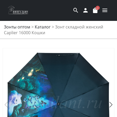
0
Зонты оптом
>
Каталог
>
Зонт складной женский
Caplier 16000 Кошки