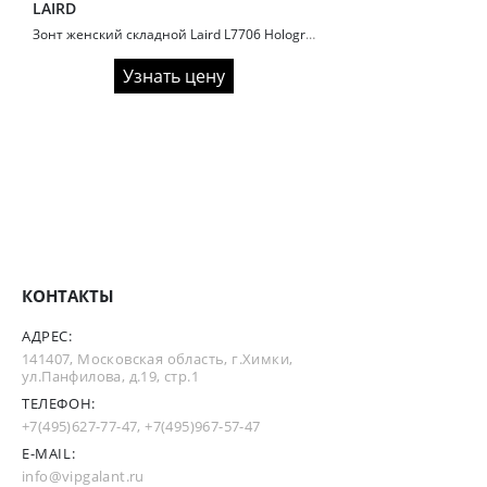
LAIRD
Зонт женский складной Laird L7706 Hologram
Узнать цену
КОНТАКТЫ
АДРЕС:
141407, Московская область, г.Химки,
ул.Панфилова, д.19, стр.1
ТЕЛЕФОН:
+7(495)627-77-47
,
+7(495)967-57-47
E-MAIL:
info@vipgalant.ru