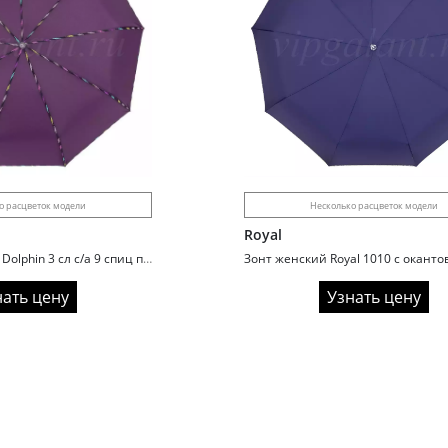
о расцветок модели
Несколько расцветок модели
Royal
Зонт женский 423 Dolphin 3 сл c/а 9 спиц полиэстер
Зонт женский Royal 1010 с оканто
нать цену
Узнать цену