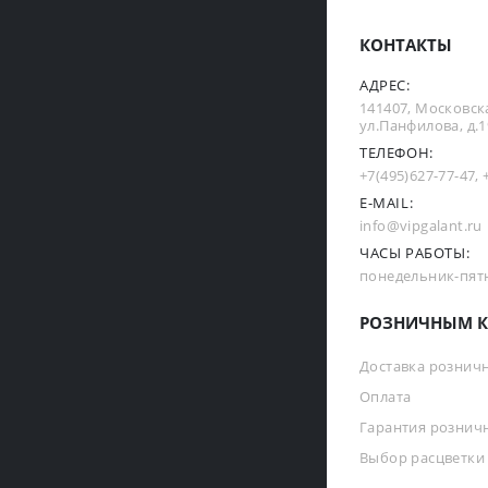
КОНТАКТЫ
АДРЕС:
141407, Московска
ул.Панфилова, д.19
ТЕЛЕФОН:
+7(495)627-77-47
,
E-MAIL:
info@vipgalant.ru
ЧАСЫ РАБОТЫ:
понедельник-пятни
РОЗНИЧНЫМ К
Доставка рознич
Оплата
Гарантия рознич
Выбор расцветки