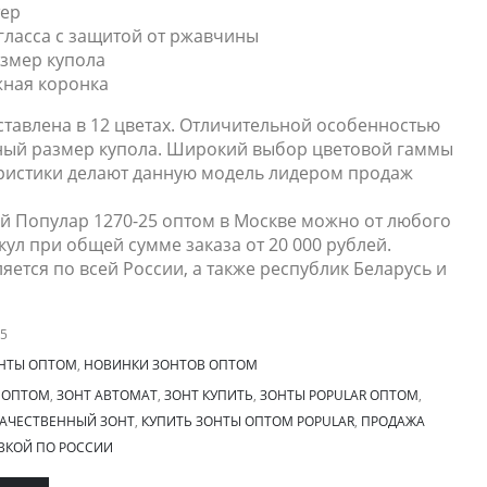
тер
гласса с защитой от ржавчины
змер купола
ная коронка
ставлена в 12 цветах. Отличительной особенностью
ный размер купола. Широкий выбор цветовой гаммы
ристики делают данную модель лидером продаж
ий Популар 1270-25 оптом в Москве можно от любого
кул при общей сумме заказа от 20 000 рублей.
яется по всей России, а также республик Беларусь и
5
НТЫ ОПТОМ
,
НОВИНКИ ЗОНТОВ ОПТОМ
 ОПТОМ
,
ЗОНТ АВТОМАТ
,
ЗОНТ КУПИТЬ
,
ЗОНТЫ POPULAR ОПТОМ
,
АЧЕСТВЕННЫЙ ЗОНТ
,
КУПИТЬ ЗОНТЫ ОПТОМ POPULAR
,
ПРОДАЖА
ВКОЙ ПО РОССИИ