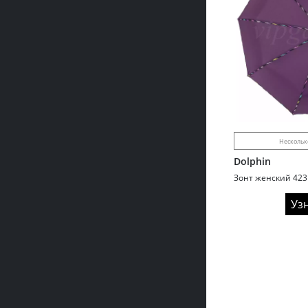
Нескольк
Dolphin
Уз