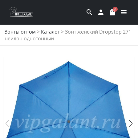
0
Зонты оптом
>
Каталог
>
Зонт женский Dropstop 271
нейлон однотонный