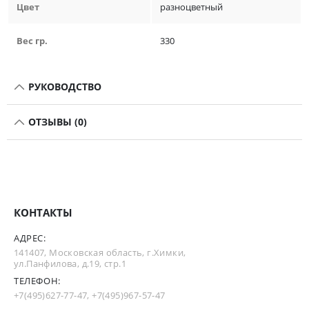
Цвет
разноцветный
Вес гр.
330
РУКОВОДСТВО
ОТЗЫВЫ (0)
КОНТАКТЫ
АДРЕС:
141407, Московская область, г.Химки,
ул.Панфилова, д.19, стр.1
ТЕЛЕФОН:
+7(495)627-77-47
,
+7(495)967-57-47