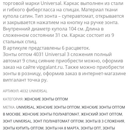
торговой марки Universal. Каркас выполнен из стали
и гибкого фибергласса на спицах. Материал ткани
купола сатин. Тип зонта – суперавтомат, открывается
и закрывается нажатием на кнопку на ручке зонта.
Внутренний диаметр купола 104 см. Длина в
сложенном состоянии 31 см. Каркас состоит из 9
стальных спиц.
В артикуле представлены 6 расцветок.
Зонты оптом 4031 Universal 3 сложения полный
автомат 9 спиц сияние приобрести можно, оформив
заказ на сайте vipgalant.ru. Также можно приобрести
зонты в розницу, оформив заказ в интернет-магазине
випгалант точка ру.
АРТИКУЛ:
4032 UNIVERSAL
КАТЕГОРИЯ:
ЖЕНСКИЕ ЗОНТЫ ОПТОМ
МЕТКА:
UNIVERSAL
,
ЖЕНСКИЕ ЗОНТЫ ОПТОМ
,
ЖЕНСКИЕ ЗОНТЫ ОПТОМ
В МОСКВЕ
,
ЖЕНСКИЕ ЗОНТЫ ПОЛУАВТОМАТ
,
ЖЕНСКИЙ ЗОНТ ОПТОМ
,
ЗОНТ UNIVERSAL
,
ЗОНТ ПОЛУАВТОМАТ ОПТОМ
,
ЗОНТЫ В 3 СЛОЖЕНИЯ
,
ЗОНТЫ КУПИТЬ ОПТОМ
,
ЗОНТЫ НА 8 МАРТА
,
ЗОНТЫ ОПТ
,
ЗОНТЫ