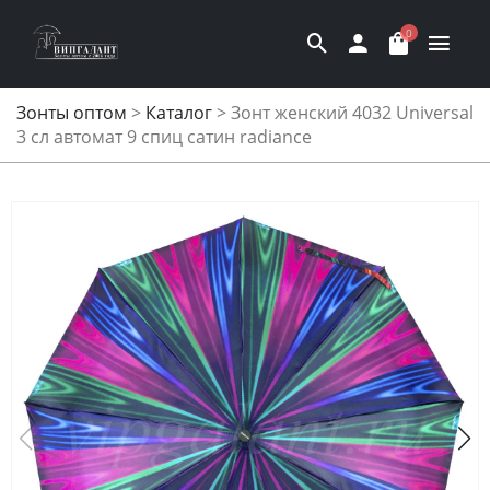
0
Зонты оптом
>
Каталог
>
Зонт женский 4032 Universal
3 сл автомат 9 спиц сатин radiance