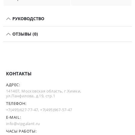
РУКОВОДСТВО
ОТЗЫВЫ (0)
КОНТАКТЫ
АДРЕС:
141407, Московская область, г.Химки,
ул.Панфилова, д.19, стр.1
ТЕЛЕФОН:
+7(495)627-77-47
,
+7(495)967-57-47
E-MAIL:
info@vipgalant.ru
ЧАСЫ РАБОТЫ: