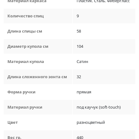
Материал каркаса
Пластик
,
Сталь
,
Фибергласс
Количество спиц
9
Длина спицы см
58
Диаметр купола см
104
Материал купола
Сатин
Длина сложенного зонта см
32
Форма ручки
прямая
Материал ручки
под каучук (soft-touch)
Цвет
разноцветный
Вес гр.
440