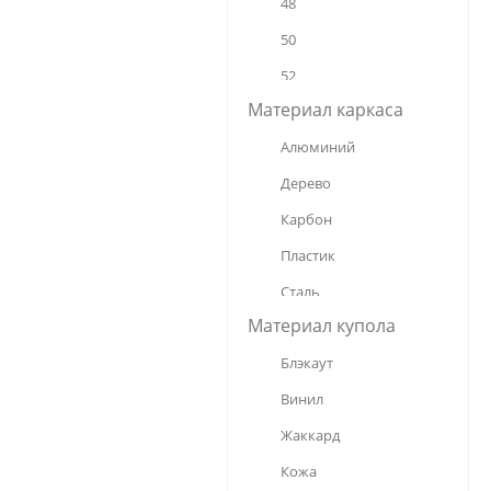
48
24
50
52
Материал каркаса
53
Алюминий
54
Дерево
55
Карбон
56
Пластик
58
Сталь
60
Материал купола
Стеклопластик
65
Блэкаут
Фибергласс
68
Винил
70
Жаккард
75
Кожа