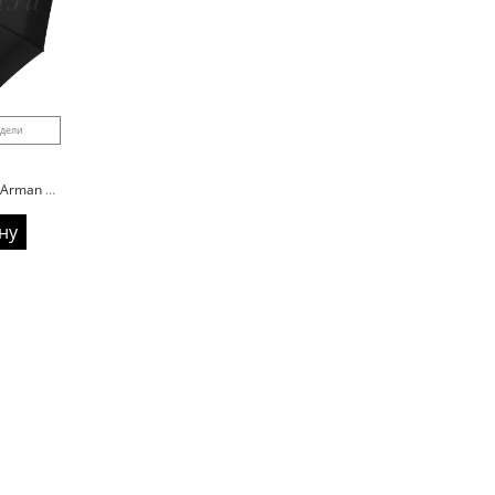
одели
Зонт мужской U554 Arman автомат ручка гольф
ну