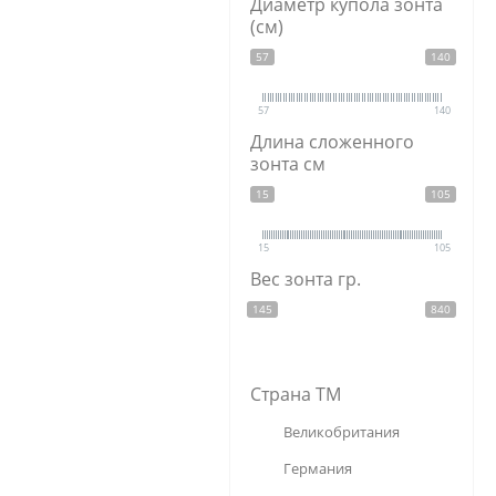
Диаметр купола зонта
кристаллы
(см)
полипропилен
57
140
сталь
57
140
Длина сложенного
зонта см
15
105
15
105
Вес зонта гр.
145
840
Страна ТМ
Великобритания
Германия