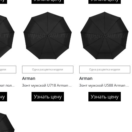
одели
Одна расцветка модели
Одна расцветка модели
Arman
Arman
Зонт мужской автомат полный Arman 548 ручка полукрюк
Зонт мужской U718 Arman автомат кожаная ручка
Зонт мужской U588 Arman автомат ручка прямая
ну
Узнать цену
Узнать цену