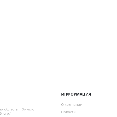
ИНФОРМАЦИЯ
О компании
я область, г.Химки,
Новости
, стр.1