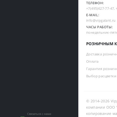
ТЕЛЕФОН:
+7(495)627-77-47
,
E-MAIL:
info@vipgalant.ru
ЧАСЫ РАБОТЫ:
понедельник-пятни
РОЗНИЧНЫМ К
Доставка рознич
Оплата
Гарантия рознич
Выбор расцветки
© 2014-2026 Vip
компании ООО "
копирование ма
Связаться с нами