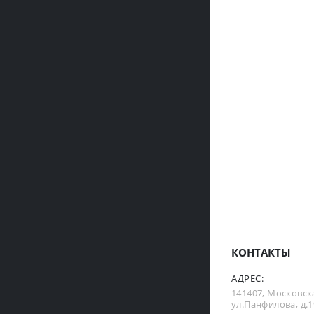
КОНТАКТЫ
АДРЕС:
141407, Московска
ул.Панфилова, д.19