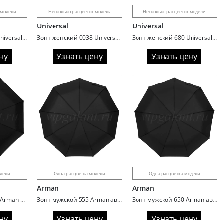
 модели
Несколько расцветок модели
Несколько расцветок модели
Universal
Universal
Зонт женский 674 Universal автомат rhinestones
Зонт женский 0038 Universal автомат сатин
Зонт женский 680 Universal полный автомат сатин Drops
ну
Узнать цену
Узнать цену
одели
Одна расцветка модели
Одна расцветка модели
Arman
Arman
Зонт мужской U603 Arman автомат ручка полукрюк
Зонт мужской 555 Arman автомат ручка полукрюк
Зонт мужской 650 Arman автомат ручка крюк
ну
Узнать цену
Узнать цену