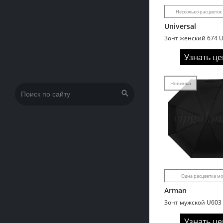
Несколько расцветок
Universal
Узнать це
Новинка
Искать:
Одна расцветка м
Arman
Узнать це