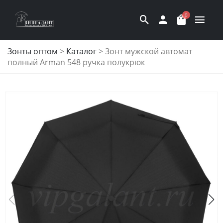
0
Зонты оптом
>
Каталог
>
Зонт мужской автомат
полный Arman 548 ручка полукрюк