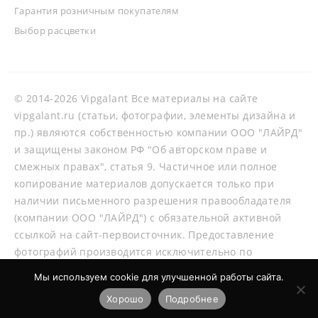
Гарантия розничным покупателям
Выбор расцветки
© 2014-2026 Vipgalant Все материалы на сайте
vipgalant.ru (статьи, фотографии, элементы дизайна и
пр.) являются собственностью компании ООО "ЛАЙРД"
и защищены законом РФ "Об авторском праве и
смежных правах", статья 9. Частичное или полное
копирование материалов допускается только при
наличии письменного разрешения правообладателя
(компании ООО "ЛАЙРД") с обязательной активной
ссылкой на сайт-первоисточник. Предоставление
фотографий производится исключительно по
согласованию со специалистами нашей компании.
Мы используем cookie для улучшенной работы сайта.
Хорошо
Подробнее