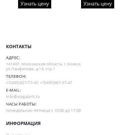
Узнать цену
Узнать цену
КОНТАКТЫ
АДРЕС:
141407, Московская область, г.Химки,
ул.Панфилова, д.19, стр.1
ТЕЛЕФОН:
+7(495)627-77-47
,
+7(495)967-57-47
E-MAIL:
info@vipgalant.ru
ЧАСЫ РАБОТЫ:
понедельник-пятница с 10:00 до 17:00
ИНФОРМАЦИЯ