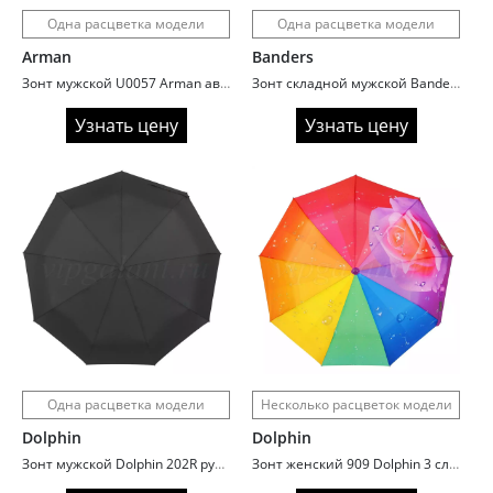
Одна расцветка модели
Одна расцветка модели
Arman
Banders
Зонт мужской U0057 Arman автомат ручка гольф каркас сталь
Зонт складной мужской Banders 328 ручка гольф
Узнать цену
Узнать цену
Одна расцветка модели
Несколько расцветок модели
Dolphin
Dolphin
Зонт мужской Dolphin 202R ручка прямая
Зонт женский 909 Dolphin 3 сл автомат радуга