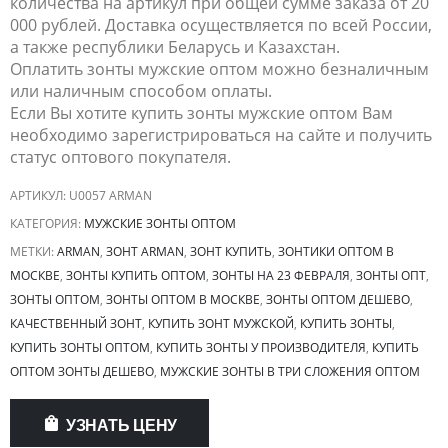
количества на артикул при общей сумме заказа от 20
000 рублей. Доставка осуществляется по всей России,
а также республики Беларусь и Казахстан.
Оплатить зонты мужские оптом можно безналичным
или наличным способом оплаты.
Если Вы хотите купить зонты мужские оптом Вам
необходимо зарегистрироваться на сайте и получить
статус оптового покупателя.
АРТИКУЛ:
U0057 ARMAN
КАТЕГОРИЯ:
МУЖСКИЕ ЗОНТЫ ОПТОМ
МЕТКИ:
ARMAN
,
ЗОНТ ARMAN
,
ЗОНТ КУПИТЬ
,
ЗОНТИКИ ОПТОМ В
МОСКВЕ
,
ЗОНТЫ КУПИТЬ ОПТОМ
,
ЗОНТЫ НА 23 ФЕВРАЛЯ
,
ЗОНТЫ ОПТ
,
ЗОНТЫ ОПТОМ
,
ЗОНТЫ ОПТОМ В МОСКВЕ
,
ЗОНТЫ ОПТОМ ДЕШЕВО
,
КАЧЕСТВЕННЫЙ ЗОНТ
,
КУПИТЬ ЗОНТ МУЖСКОЙ
,
КУПИТЬ ЗОНТЫ
,
КУПИТЬ ЗОНТЫ ОПТОМ
,
КУПИТЬ ЗОНТЫ У ПРОИЗВОДИТЕЛЯ
,
КУПИТЬ
ОПТОМ ЗОНТЫ ДЕШЕВО
,
МУЖСКИЕ ЗОНТЫ В ТРИ СЛОЖЕНИЯ ОПТОМ
УЗНАТЬ ЦЕНУ