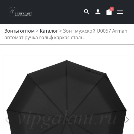
0
Зонты оптом
>
Каталог
>
Зонт мужской U0057 Arman
автомат ручка гольф каркас сталь