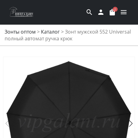
0
Зонты оптом
>
Каталог
>
Зонт мужской 552 Universal
полный автомат ручка крюк