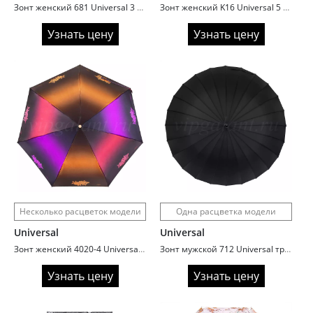
Зонт женский 681 Universal 3 сл с/а 9 спиц сатин ombre chic
Зонт женский K16 Universal 5 сл механика 7 спиц полиэстер
Узнать цену
Узнать цену
Несколько расцветок модели
Одна расцветка модели
Universal
Universal
Зонт женский 4020-4 Universal 4 сл с/а 7 спиц серебро внутри
Зонт мужской 712 Universal трость автомат 24 спицы ручка прямая
Узнать цену
Узнать цену