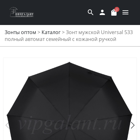
0
Зонты оптом
>
Каталог
>
Зонт мужской Universal 533
полный автомат семейный с кожаной ручкой