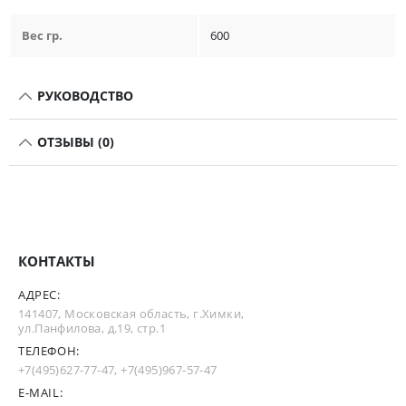
Вес гр.
600
РУКОВОДСТВО
ОТЗЫВЫ (0)
КОНТАКТЫ
АДРЕС:
141407, Московская область, г.Химки,
ул.Панфилова, д.19, стр.1
ТЕЛЕФОН:
+7(495)627-77-47
,
+7(495)967-57-47
E-MAIL: