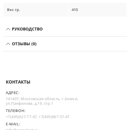
Вес гр.
410
РУКОВОДСТВО
ОТЗЫВЫ (0)
КОНТАКТЫ
АДРЕС:
141407, Московская область, г.Химки,
ул.Панфилова, д.19, стр.1
ТЕЛЕФОН:
+7(495)627-77-47
,
+7(495)967-57-47
E-MAIL: