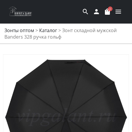
0
Зонты оптом
>
Каталог
>
Зонт складной мужской
Banders 328 ручка гольф