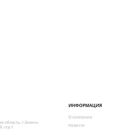
ИНФОРМАЦИЯ
О компании
я область, г.Химки,
Новости
, стр.1