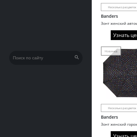
Несколько расцветок
Banders
Узнать це
Новинка
Искать:
Несколько расцветок
Banders
Узнать це