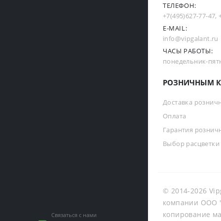
ТЕЛЕФОН:
+7(495)627-77-47
,
E-MAIL:
info@vipgalant.ru
ЧАСЫ РАБОТЫ:
понедельник-пятни
РОЗНИЧНЫМ К
Доставка рознич
Оплата
Гарантия рознич
Выбор расцветки
© 2014-2026 Vip
компании ООО "
копирование ма
Связаться с нами