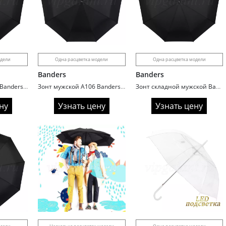
одели
Одна расцветка модели
Одна расцветка модели
Banders
Banders
Зонт мужской A109 Banders 3 сл с/а 9 спиц ручка гольф Great Size
Зонт мужской A106 Banders 3 сл автомат 9 спиц ручка гольф
Зонт складной мужской Banders A103 ручка гольф
ну
Узнать цену
Узнать цену