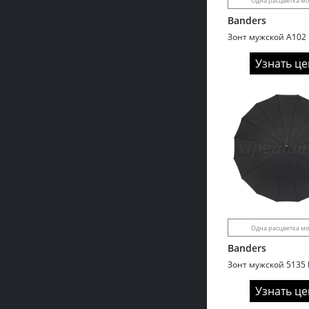
Одна расцветка м
Banders
Узнать це
Одна расцветка м
Banders
Узнать це