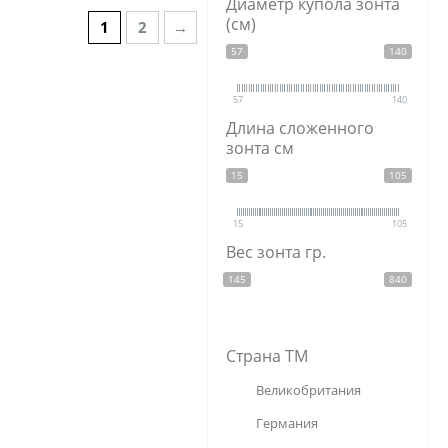
Диаметр купола зонта
кристаллы
(см)
1
2
→
полипропилен
57
140
сталь
57
140
Длина сложенного
зонта см
15
105
15
105
Вес зонта гр.
145
840
Страна ТМ
Великобритания
Германия