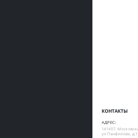
КОНТАКТЫ
АДРЕС:
141407, Московска
ул.Панфилова, д.19