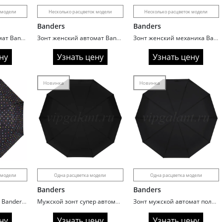
 модели
Несколько расцветок модели
Несколько расцветок модели
Banders
Banders
Зонт женский автомат Banders 962 Капли 3D
Зонт женский автомат Banders P043 Абстракция
Зонт женский механика Banders 1010 однотонный
ну
Узнать цену
Узнать цену
Новинка
Новинка
 модели
Одна расцветка модели
Одна расцветка модели
Banders
Banders
Зонт женский горох Banders 046 автомат
Мужской зонт супер автомат Banders D2104 с деревянной ручкой
Зонт мужской автомат полный Banders D2101 с прямой ручкой
ну
Узнать цену
Узнать цену