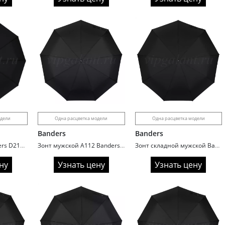
одели
Одна расцветка модели
Одна расцветка модели
Banders
Banders
Зонт мужской Banders D2103 супер автомат с системой Антиветер
Зонт мужской A112 Banders 3 сл с/а 9 спиц ручка крюк кожа Great Size
Зонт складной мужской Banders A114 ручка полукрюк
ну
Узнать цену
Узнать цену