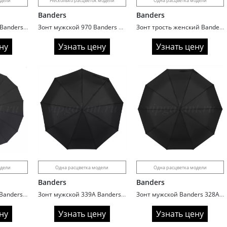
одели
Несколько расцветок модели
Одна расцветка модели
Banders
Banders
Зонт мужской A102 Banders 3 сл с/а 9 спиц ручка крюк
Зонт мужской 970 Banders трость автомат полиэстер Double Dome
Зонт трость женский Banders 941N с подсветкой
ну
Узнать цену
Узнать цену
одели
Одна расцветка модели
Одна расцветка модели
Banders
Banders
Зонт мужской 5135 Banders трость автомат 16 спиц ручка крюк дерево
Зонт мужской 339A Banders 3 сл с/а 9 спиц ручка прямая
Зонт мужской Banders 328A ручка крюк
ну
Узнать цену
Узнать цену