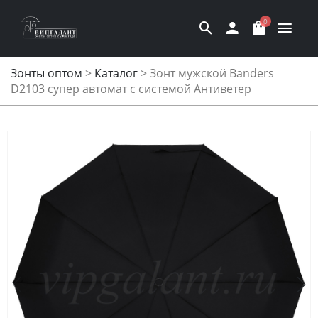
0
Зонты оптом
>
Каталог
>
Зонт мужской Banders
D2103 супер автомат с системой Антиветер