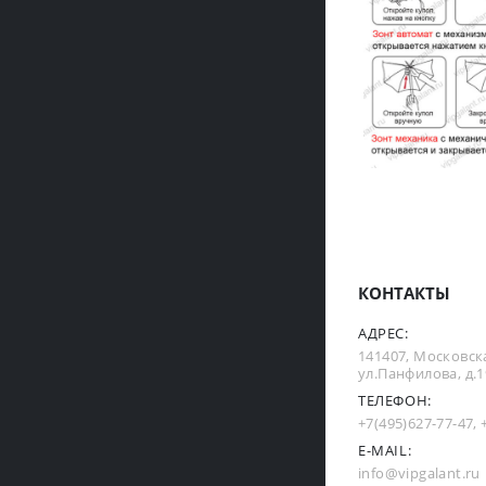
КОНТАКТЫ
АДРЕС:
141407, Московска
ул.Панфилова, д.19
ТЕЛЕФОН:
+7(495)627-77-47
,
E-MAIL:
info@vipgalant.ru