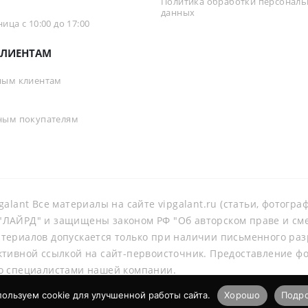
Политика обработки персонал
данных
ца с 10:00 до 17:00
ЛИЕНТАМ
ным клиентам
ным покупателям
galant Все материалы на сайте vipgalant.ru (статьи, фотогр
ЛАЙРД" и защищены законом РФ "Об авторском праве и смеж
териалов допускается только при наличии письменного ра
ктивной ссылкой на сайт-первоисточник. Предоставление ф
о специалистами нашей компании.
ользуем cookie для улучшенной работы сайта.
Хорошо
Подр