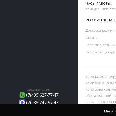
ЧАСЫ РАБОТЫ:
понедельник-пятни
РОЗНИЧНЫМ К
Доставка рознич
Оплата
Гарантия рознич
Выбор расцветки
© 2014-2026 Vip
компании ООО "
копирование ма
Связаться с нами
+7(495)627-77-47
обязательной а
согласованию с
+7(985)747-57-47
info@vipgalant.ru
Мы исп