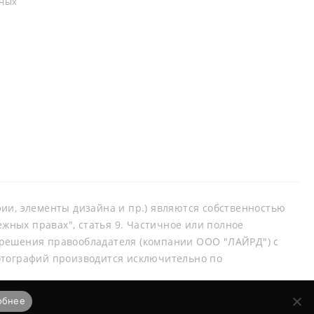
ьных
афии, элементы дизайна и пр.) являются собственностью
ных правах", статья 9. Частичное или полное
зрешения правообладателя (компании ООО "ЛАЙРД") с
отографий производится исключительно по
обнее