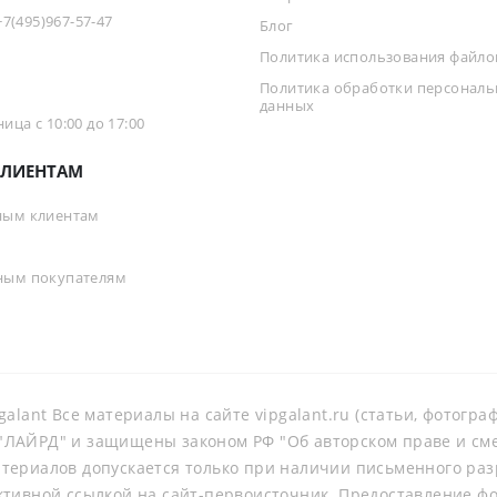
+7(495)967-57-47
Блог
Политика использования файлов
Политика обработки персонал
данных
ца с 10:00 до 17:00
ЛИЕНТАМ
ным клиентам
ным покупателям
galant Все материалы на сайте vipgalant.ru (статьи, фотогр
ЛАЙРД" и защищены законом РФ "Об авторском праве и смеж
териалов допускается только при наличии письменного ра
ктивной ссылкой на сайт-первоисточник. Предоставление ф