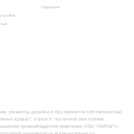
Гарантия
 cookie
ьных
афии, элементы дизайна и пр.) являются собственностью
ных правах", статья 9. Частичное или полное
зрешения правообладателя (компании ООО "ЛАЙРД") с
отографий производится исключительно по