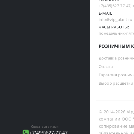
+7(495)627-77-47
,
E-MAIL:
info@vipgalant.ru
ЧАСЫ РАБОТЫ:
понедельник-пятни
РОЗНИЧНЫМ К
Доставка рознич
Оплата
Гарантия рознич
Выбор расцветки
© 2014-2026 Vip
компании ООО "
копирование ма
Связаться с нами
+7(495)627-77-47
обязательной а